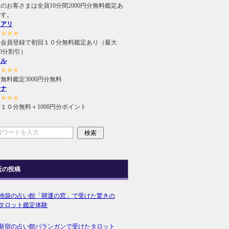
のお客さまは全員10分間2000円分無料鑑定あ
です。
ュアリ
★★★★
規会員登録で初回１０分無料鑑定あり（最大
000分割引）
ィル
★★★★
無料鑑定3000円分無料
ラナ
★★★★
１０分無料＋1000円分ポイント
近の投稿
池袋の占い館「開運の窓」で受けた驚きの
タロット鑑定体験
新宿の占い館バランガンで受けたタロット