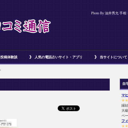
Photo By 油井秀允 
投稿体験談
人気の電話占いサイト・アプリ
当サイトについて
井
自
マ
★
縁
大級
ペ
フ
★