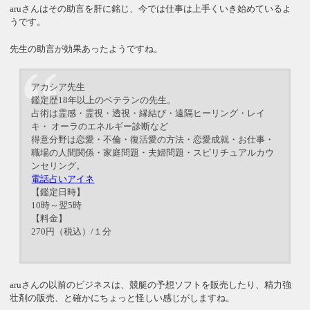
aruさんはその助言を肝に銘じ、今では仕事は上手くいき始めているよ
うです。
先生の助言が効果あったようですね。
アカシア先生
鑑定歴18年以上のベテランの先生。
占術は霊感・霊視・透視・縁結び・遠隔ヒーリング・レイ
キ・ オーラのエネルギー診断など
得意分野は恋愛・不倫・復活愛の方法・恋愛成就・お仕事・
職場の人間関係・家庭問題・夫婦問題・スピリチュアルカウ
ンセリング。
電話占いアイネ
【鑑定日時】
10時～翌5時
【料金】
270円（税込）/１分
aruさんの以前のビジネスは、競艇の予想ソフトを販売したり、精力強
壮剤の販売、と確かにちょっと怪しい感じがしますね。