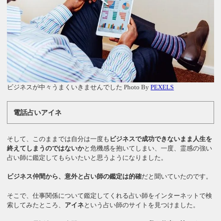
ビジネスが中々うまくいきませんでした Photo By
PEXELS
電話占いアイネ
そして、このままでは自分は一度も
ビジネスで成功できないまま人生を
終えてしまうのではないか
と危機感を抱いてしまい、一度、霊感の強い
占い師に鑑定してもらいたいと思うようになりました。
ビジネス仲間から、意外と占い師の鑑定は的確
だと聞いていたのです。
そこで、仕事関係について鑑定してくれる占い師をインターネットで検
索してみたところ、
アイネ
という占い師のサイトを見つけました。