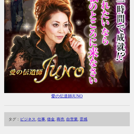
愛の伝道師JUNO
タグ：
ビジネス
,
仕事
,
借金
,
商売
,
自営業
,
霊感