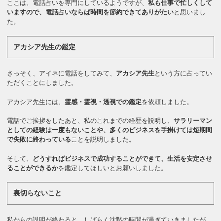
ここは、電話占いを専門にしているようですが、
私も仕事で忙しくして
いますので、電話占いならば時間を節約できてありがたい
と思いまし
た。
アカシア先生の鑑定
さっそく、アイネに電話をしてみて、
アカシア先生
という方に占ってい
ただくことにしました。
アカシア先生には、
霊感・霊視・透視での鑑定
を依頼しました。
電話でご挨拶をしたあと、私のこれまでの経歴を説明し、
サラリーマン
としての経験は一度もないことや、多くのビジネスを手掛けては短期間
で失敗に終わっている
ことを説明しました。
そして、
どうすればビジネスで成功することができて、生活を安定させ
ることができるか
を鑑定してほしいとお願いしました。
裏切らないこと
私からの説明が終わると、しばらく沈黙の時間が過ぎていきましたが、