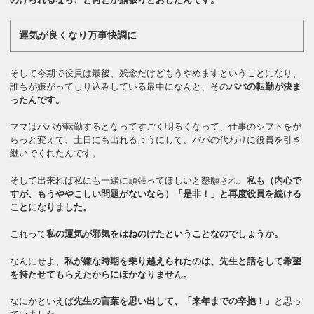
運気が良くなり万事快調に
そして今期で役員は最後、残念だけどもうやめますということになり、
誰もが嫌がってしり込みしている最中になんと、その
パパの転勤が決ま
ったんです。
ママはパパが転勤するとなってすごく明るくなって、仕事のシフトをが
らっと変えて、土日にも出れるようにして、パパの代わりに役員を引き
継いでくれたんです。
そして出来れば私にも一緒に頑張ってほしいと懇願され、
私も（内心で
すが、もうややこしい問題がないなら）「是非！」と再度役員を続ける
ことになりました。
これって
私の運気が邪気をはねのけたということなのでしょうか。
なんにせよ、
私が嫌な時期を乗り越えられたのは、先生と話をして希望
を持たせてもらえたからにほかなりません。
なにかといえば
先生の言葉を思い出して、「来年までの辛抱！」
と思っ