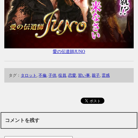
愛の伝道師JUNO
タグ：
タロット
,
不倫
,
子供
,
役員
,
恋愛
,
習い事
,
親子
,
霊感
コメントを残す