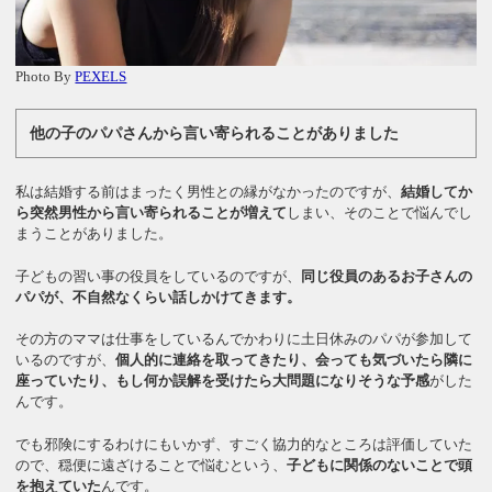
Photo By
PEXELS
他の子のパパさんから言い寄られることがありました
私は結婚する前はまったく男性との縁がなかったのですが、
結婚してか
ら突然男性から言い寄られることが増えて
しまい、そのことで悩んでし
まうことがありました。
子どもの習い事の役員をしているのですが、
同じ役員のあるお子さんの
パパが、不自然なくらい話しかけてきます。
その方のママは仕事をしているんでかわりに土日休みのパパが参加して
いるのですが、
個人的に連絡を取ってきたり、会っても気づいたら隣に
座っていたり、もし何か誤解を受けたら大問題になりそうな予感
がした
んです。
でも邪険にするわけにもいかず、すごく協力的なところは評価していた
ので、穏便に遠ざけることで悩むという、
子どもに関係のないことで頭
を抱えていた
んです。