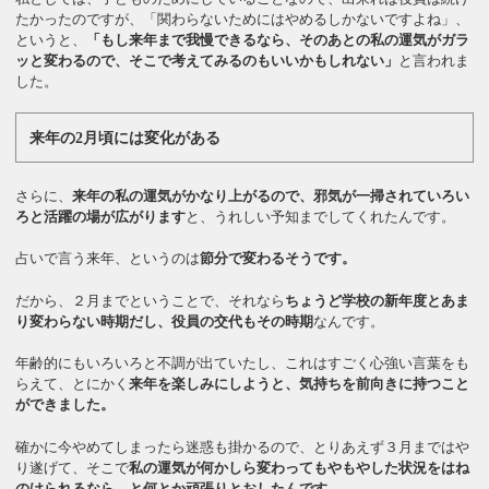
たかったのですが、「関わらないためにはやめるしかないですよね」、
というと、
「もし来年まで我慢できるなら、そのあとの私の運気がガラ
ッと変わるので、そこで考えてみるのもいいかもしれない」
と言われま
した。
来年の2月頃には変化がある
さらに、
来年の私の運気がかなり上がるので、邪気が一掃されていろい
ろと活躍の場が広がります
と、うれしい予知までしてくれたんです。
占いで言う来年、というのは
節分で変わるそうです。
だから、２月までということで、それなら
ちょうど学校の新年度とあま
り変わらない時期だし、役員の交代もその時期
なんです。
年齢的にもいろいろと不調が出ていたし、これはすごく心強い言葉をも
らえて、とにかく
来年を楽しみにしようと、気持ちを前向きに持つこと
ができました。
確かに今やめてしまったら迷惑も掛かるので、とりあえず３月まではや
り遂げて、そこで
私の運気が何かしら変わってもやもやした状況をはね
のけられるなら、と何とか頑張りとおしたんです。