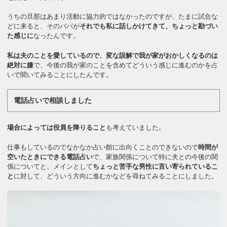
うちの旦那はあまり活動に協力的ではなかったのですが、たまに試合な
どに来ると、そのパパが
それでも私に話しかけてきて、ちょっと勘づい
た感じに
なったんです。
私は夫のことを愛しているので、変な誤解で我が家がおかしくなるのは
絶対に嫌
で、今後の我が家のことを含めてどういう感じに進むのかを占
いで聞いてみることにしたんです。
電話占いで相談しました
場合によっては役員を降りること
も考えていました。
仕事もしているのでなかなか占い館に出向くことのできないので
時間が
空いたときにできる電話占い
で、家族関係について特に夫との今後の関
係についてと、メインとして
ちょっと苦手な男性に言い寄られているこ
と
に対して、どういう方向に進むかなどを尋ねてみることにしました。