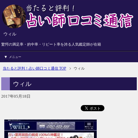
ウィル
驚愕の満足率・的中率・リピート率を誇る人気鑑定師が在籍
メニュー
当たると評判！占い師口コミ通信 TOP
ウィル
ウィル
2017年05月18日