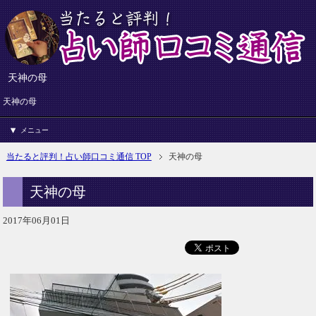
天神の母
天神の母
メニュー
当たると評判！占い師口コミ通信 TOP
天神の母
天神の母
2017年06月01日