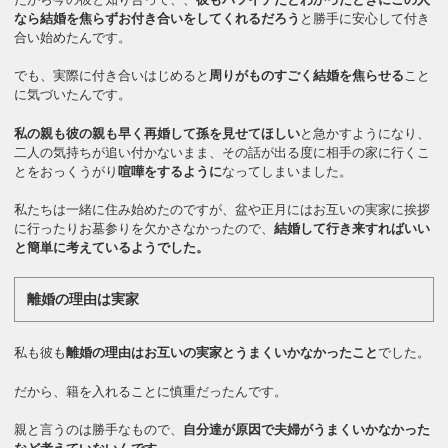
なら結婚を焦らずお付き合いをしてくれるだろう
と勝手に安心して付き
合い始めたんです。
でも、実際に付き合いはじめると
周りがものすごく結婚を焦らせる
こと
に気づいたんです。
私の親も彼の親も早く再婚して孫を見せてほしい
と急かすようになり、
二人の気持ちが追い付かないまま、その話が出る度に相手の家に行くこ
とをおっくうがり
喧嘩をするように
なってしまいました。
私たちは一緒に住み始めたのですが、盆や正月にはお互いの実家に挨拶
に行ったりお墓参りを欠かさなかったので、
結婚して行き来すればいい
と簡単に考えているようでした。
離婚の理由は実家
私も彼も
離婚の理由はお互いの実家とうまくいかなかったこと
でした。
だから、籍を入れることに慎重だったんです。
親と言うのは勝手なもので、
自分達が原因で夫婦がうまくいかなかった