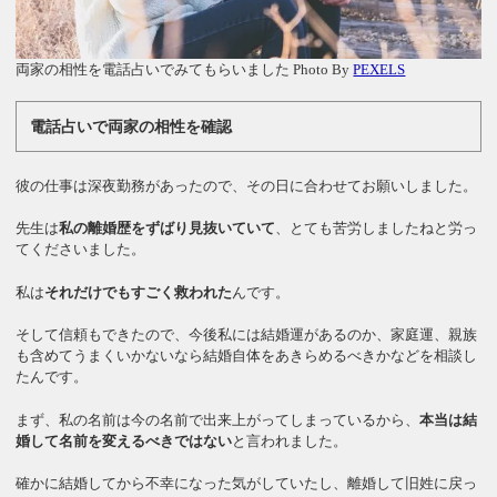
両家の相性を電話占いでみてもらいました Photo By
PEXELS
電話占いで両家の相性を確認
彼の仕事は深夜勤務があったので、その日に合わせてお願いしました。
先生は
私の離婚歴をずばり見抜いていて
、とても苦労しましたねと労っ
てくださいました。
私は
それだけでもすごく救われた
んです。
そして信頼もできたので、今後私には結婚運があるのか、家庭運、親族
も含めてうまくいかないなら結婚自体をあきらめるべきかなどを相談し
たんです。
まず、私の名前は今の名前で出来上がってしまっているから、
本当は結
婚して名前を変えるべきではない
と言われました。
確かに結婚してから不幸になった気がしていたし、離婚して旧姓に戻っ