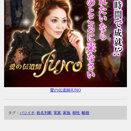
愛の伝道師JUNO
タグ：
バツイチ
,
姓名判断
,
実家
,
家族
,
相性
,
離婚