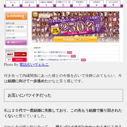
Photo By
電話占いヴェルニ
付き合って内縁関係にあった彼との今後を占いで冷静にみてもらい、今
は
結婚に向けて一歩進めた
かなと言う感じです。
お互いにバツイチだった
私は
２０代で一度結婚に失敗しており、この先もう結婚で振り回された
くない
と懲りていました。
だから今の彼と知り合って、、
彼もバツイチだとわかったときにこの人