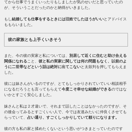
てから仕事でうまくいったりもしましたが気のせいだと思っていたの
が、そういうことだったのかと納得がいきました。
もし
結婚しても仕事をするときには旧姓でしたほうがいい
とアドバイス
ももらいました。
彼の家族とも上手くいきそう
また、今の彼の実家と私については、
別居して近くに住むと助け合える
関係になれる
こと、
彼と私の実家に関しては何の問題もなく、以前のよ
うに二世帯などという話は絶対に出てこない
と太鼓判を押してもらえま
した。
彼には妹さんがいるのですが、とてもしっかりされていていい相談相手
になるだろうとも言ってもらえて
今度こそ幸せな結婚ができる
のではな
いかとすごく安心しました。
妹さんと私は２才違いで、それまで話したことはなかったのですが、そ
の後会ってみるとすごくいい人で、今では友達みたいに仲良くさせても
らっていて、
占い通り、すごくしっかりしていて頼りになります。
彼の方も私の家と揉めたくないという思いがつきまとっていたのです