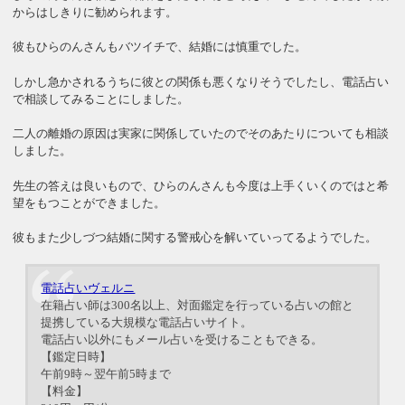
からはしきりに勧められます。
彼もひらのんさんもバツイチで、結婚には慎重でした。
しかし急かされるうちに彼との関係も悪くなりそうでしたし、電話占い
で相談してみることにしました。
二人の離婚の原因は実家に関係していたのでそのあたりについても相談
しました。
先生の答えは良いもので、ひらのんさんも今度は上手くいくのではと希
望をもつことができました。
彼もまた少しづつ結婚に関する警戒心を解いていってるようでした。
電話占いヴェルニ
在籍占い師は300名以上、対面鑑定を行っている占いの館と
提携している大規模な電話占いサイト。
電話占い以外にもメール占いを受けることもできる。
【鑑定日時】
午前9時～翌午前5時まで
【料金】