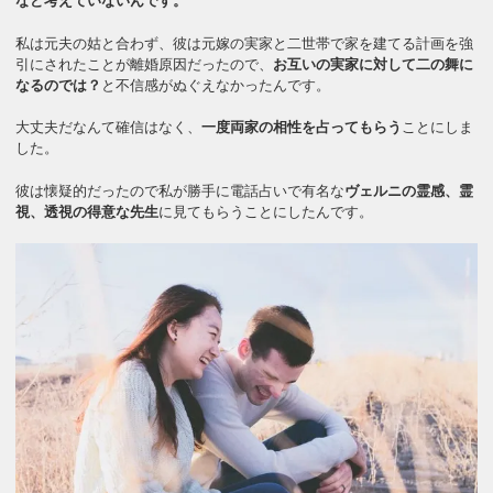
など考えていないんです。
私は元夫の姑と合わず、彼は元嫁の実家と二世帯で家を建てる計画を強
引にされたことが離婚原因だったので、
お互いの実家に対して二の舞に
なるのでは？
と不信感がぬぐえなかったんです。
大丈夫だなんて確信はなく、
一度両家の相性を占ってもらう
ことにしま
した。
彼は懐疑的だったので私が勝手に電話占いで有名な
ヴェルニの霊感、霊
視、透視の得意な先生
に見てもらうことにしたんです。