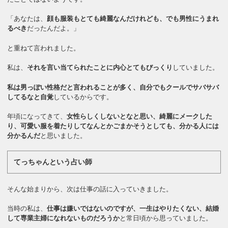
「あなたは、
顔も服装もとても綺麗なんだけれども、でも男性にうまれ
るべき
だったんだよ。」
と重ねて言われました。
私は、
それを言い当てられたことに内心とてもびっくり
していました。
私は男っぽい性格だと言われることが多く、自分でもクールでサバサバ
してるなと自覚
しているからです。
年頃になってきて、
女性らしくしないとなと思い、綺麗にメークした
り、可愛い服を着たりしてなんとかごまかそうとしても、分かる人には
分かるんだ
と思いました。
てっちゃんという占い師
そんな始まりから、次は仕事の話に入っていきました。
当時の私は、
仕事は嫌いではないのですが、一生はやりたくない、結婚
して専業主婦になれないものだろうか
と常日頃から思っていました。