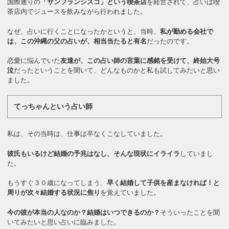
国際通りの
「サンフランシスコ」という喫茶店
を経営されて、占いは喫
茶店内でジュースを飲みながら行われました。
なぜ、占いに行くことになったかというと、当時、
私が勤める会社で
は、この沖縄の父の占いが、相当当たると有名
だったのです。
恋愛に悩んでいた
友達が、この占い師の言葉に感銘を受けて、終始大号
泣
だったということを聞いて、どんなものかと私も試してみたいと思い
ました。
てっちゃんという占い師
私は、その当時は、仕事は卒なくこなしていました。
彼氏もいるけど結婚の予兆はなし、そんな現状にイライラ
していまし
た。
もうすぐ３０歳になってしまう、
早く結婚して子供を産まなければ！と
周りが次々結婚する状況に焦り
を覚えていました。
今の彼が本当の人なのか？結婚はいつできるのか？
そういったことを聞
いてみたいと思い占いに臨みました。