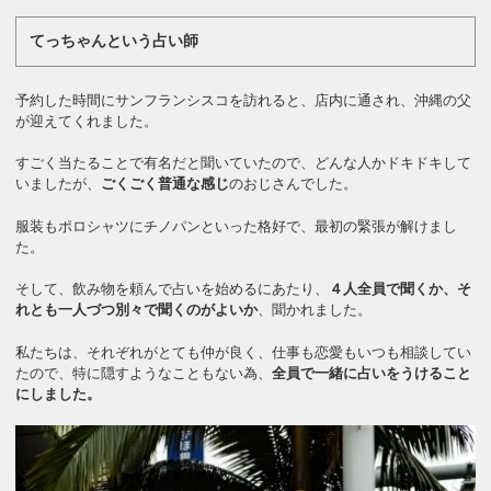
てっちゃんという占い師
予約した時間にサンフランシスコを訪れると、店内に通され、沖縄の父
が迎えてくれました。
すごく当たることで有名だと聞いていたので、どんな人かドキドキして
いましたが、
ごくごく普通な感じ
のおじさんでした。
服装もポロシャツにチノパンといった格好で、最初の緊張が解けまし
た。
そして、飲み物を頼んで占いを始めるにあたり、
４人全員で聞くか、そ
れとも一人づつ別々で聞くのがよいか
、聞かれました。
私たちは、それぞれがとても仲が良く、仕事も恋愛もいつも相談してい
たので、特に隠すようなこともない為、
全員で一緒に占いをうけること
にしました。