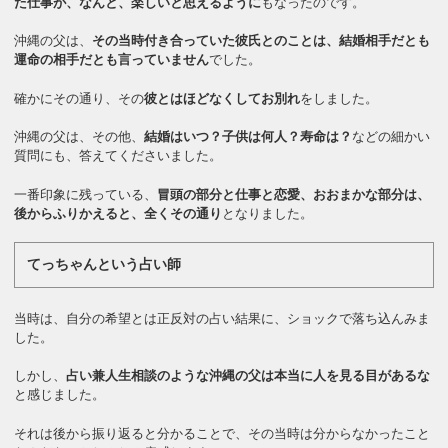
た仕事が、なんと、楽しいと思えるように
もなったのです。
沖縄の父は、
その当時付き合っていた彼氏とのことは、結婚相手だとも
運命の相手だとも言っていません
でした。
確かにその通り、その
彼とはほどなくしてお別れ
をしました。
沖縄の父は、その他、
結婚はいつ？子供は何人？寿命は？
などの細かい
質問にも、答えてくださいました。
一番印象に残っている、
冒頭の部分と仕事と恋愛、おおまかな部分は、
後からふりかえると、全くその通り
となりました。
てっちゃんという占い師
当時は、自分の希望とは正反対の占い結果に、ショックで落ち込んみま
した。
しかし、
占い兼人生相談のような沖縄の父は本当に人を見る目があるな
と感じました。
それは後から振り返ると分かることで、その当時は分からなかったこと