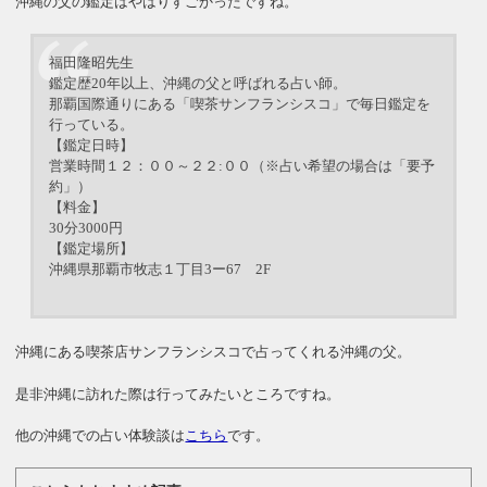
沖縄の父の鑑定はやはりすごかったですね。
福田隆昭先生
鑑定歴20年以上、沖縄の父と呼ばれる占い師。
那覇国際通りにある「喫茶サンフランシスコ」で毎日鑑定を
行っている。
【鑑定日時】
営業時間１２：００～２２:００（※占い希望の場合は「要予
約」）
【料金】
30分3000円
【鑑定場所】
沖縄県那覇市牧志１丁目3ー67 2F
沖縄にある喫茶店サンフランシスコで占ってくれる沖縄の父。
是非沖縄に訪れた際は行ってみたいところですね。
他の沖縄での占い体験談は
こちら
です。