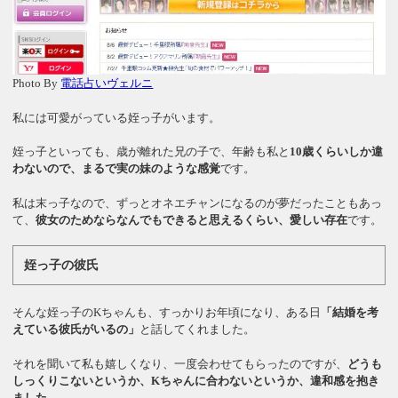
Photo By
電話占いヴェルニ
私には可愛がっている姪っ子がいます。
姪っ子といっても、歳が離れた兄の子で、年齢も私と
10歳くらいしか違
わないので、まるで実の妹のような感覚
です。
私は末っ子なので、ずっとオネエチャンになるのが夢だったこともあっ
て、
彼女のためならなんでもできると思えるくらい、愛しい存在
です。
姪っ子の彼氏
そんな姪っ子のKちゃんも、すっかりお年頃になり、ある日
「結婚を考
えている彼氏がいるの」
と話してくれました。
それを聞いて私も嬉しくなり、一度会わせてもらったのですが、
どうも
しっくりこないというか、Kちゃんに合わないというか、違和感を抱き
ました。