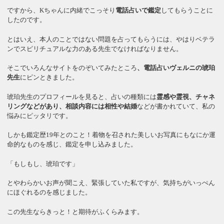
ですから、Kちゃんに内緒でこっそり
電話占いで鑑定
してもらうことに
したのです。
とはいえ、本人のことではない問題を占ってもらうには、やはりベテラ
ンでスピリチュアルな力のある先生でなければなりません。
そこでいろんなサイトをのぞいてみたところ
、電話占いヴェルニの琥珀
先生
にピンときました。
琥珀先生のプロフィールを見ると、占いの種類には
霊感や霊視、チャネ
リングなどがあり、相談内容には相性や結婚
などが書かれていて、私の
悩みにピッタリです。
しかも鑑定歴19年とのこと！着物を召された美しいお写真にもなにか運
命的なものを感じ、鑑定を申し込みました。
「もしもし、琥珀です」
とやわらかいお声が聞こえ、緊張していた私ですが、気持ちがいっぺん
にほぐれるのを感じました。
この先生ならきっと！と期待がふくらみます。