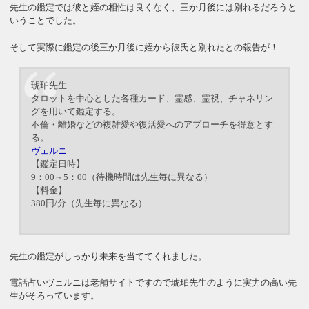
先生の鑑定では彼と姪の相性は良くなく、三か月後には別れるだろうと
いうことでした。
そして実際に鑑定の後三か月後に姪から彼氏と別れたとの報告が！
琥珀先生
タロットを中心とした各種カード、霊感、霊視、チャネリン
グを用いて鑑定する。
不倫・離婚などの複雑愛や復活愛へのアプローチを得意とす
る。
ヴェルニ
【鑑定日時】
9：00～5：00（待機時間は先生毎に異なる）
【料金】
380円/分（先生毎に異なる）
先生の鑑定がしっかり未来を当ててくれました。
電話占いヴェルニは老舗サイトですので琥珀先生のように実力の高い先
生がそろっています。