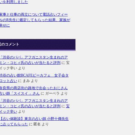
いを利用しました
家事と仕事の両立について電話占いフィー
ルのR先生に鑑定してもらった結果、家族が
幸せに
近のコメント
「渋谷のパパ」アフガニスタン生まれのア
ミン・コヒィ氏の占いが当たると評判
に
宝
イック辛い
より
渋谷の占い館BCAFEビーカフェ 女子会タ
ロット占い
に
まみ
より
奈良県の商店街の路地で出会ったおじさん
占い師「スイスイ 」さん
に
ガーベラ
より
「渋谷のパパ」アフガニスタン生まれのア
ミン・コヒィ氏の占いが当たると評判
に
宝
イック辛い
より
【占い体験談】東京の占い師 小野十傳先生
に占ってもらった
に
匿名
より