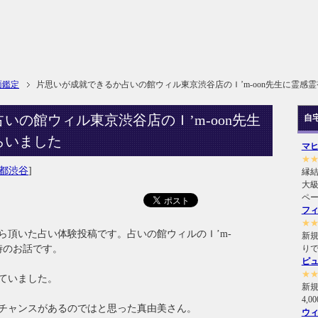
面鑑定
片思いが成就できるか占いの館ウィル東京渋谷店のＩ’m-oon先生に霊感
いの館ウィル東京渋谷店のＩ’m-oon先生
自
らいました
マ
★
都渋谷
]
縁
大級
ペ
フ
★
ら頂いた占い体験投稿です。占いの館ウィルのＩ’m-
新規
時のお話です。
り
ピ
★
ていました。
新
4,
チャンスがあるのではと思った真由美さん。
ウ