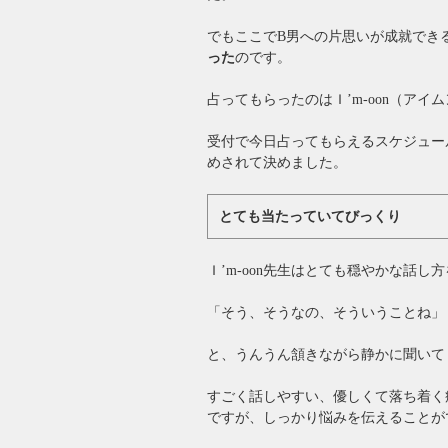
でもここでB男への片思いが成就でき
った
のです。
占ってもらったのはＩ’m-oon（ア
受付で今日占ってもらえるスケジュール
めされて決めました。
とても当たっていてびっくり
Ｉ’m-oon先生はとても穏やかな話し
「そう、そうなの、そういうことね」
と、うんうん頷きながら静かに聞いて
すごく話しやすい、優しくて落ち着く
ですが、しっかり悩みを伝えることが