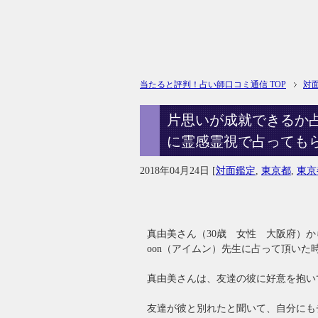
当たると評判！占い師口コミ通信 TOP
対
片思いが成就できるか占
に霊感霊視で占っても
2018年04月24日
[
対面鑑定
,
東京都
,
東京
真由美さん（30歳 女性 大阪府）か
oon（アイムン）先生に占って頂いた
真由美さんは、友達の彼に好意を抱い
友達が彼と別れたと聞いて、自分にも