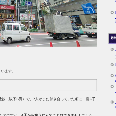
最
ています。
元彼（以下B男）で、2人がまだ付き合っていた頃に一度A子
たのですが、
A子から奪うなんてことはできません
でした。