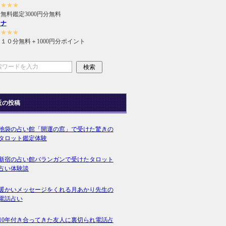
★★★★
無料鑑定3000円分無料
ラナ
★★★★
１０分無料＋1000円分ポイント
近の投稿
池袋の占い館「開運の窓」で受けた驚きの
タロット鑑定体験
新宿の占い館バランガンで受けたタロット
占い体験談
暖かいメッセージをくれる月あかり先生の
電話占い
10年付き合ってきた友人に裏切られ電話占