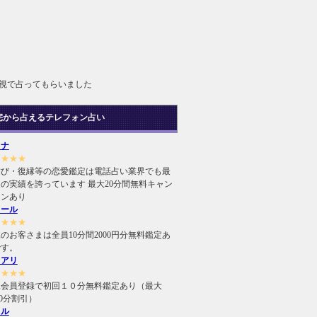
霊視で占ってもらいました
宅から占えるテレフォン占い
ヒナ
★★★★
結び・復縁等の恋愛鑑定は電話占い業界でも最
の実績を誇っています 最大20分間無料キャン
ーンあり
ィール
★★★★
のお客さまは全員10分間2000円分無料鑑定あ
です。
ュアリ
★★★★
規会員登録で初回１０分無料鑑定あり（最大
000分割引）
ィル