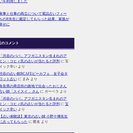
いを利用しました
家事と仕事の両立について電話占いフィー
ルのR先生に鑑定してもらった結果、家族が
幸せに
近のコメント
「渋谷のパパ」アフガニスタン生まれのア
ミン・コヒィ氏の占いが当たると評判
に
宝
イック辛い
より
渋谷の占い館BCAFEビーカフェ 女子会タ
ロット占い
に
まみ
より
奈良県の商店街の路地で出会ったおじさん
占い師「スイスイ 」さん
に
ガーベラ
より
「渋谷のパパ」アフガニスタン生まれのア
ミン・コヒィ氏の占いが当たると評判
に
宝
イック辛い
より
【占い体験談】東京の占い師 小野十傳先生
に占ってもらった
に
匿名
より