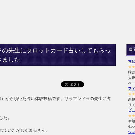
ラの先生にタロットカード占いしてもらっ
自
きました
マ
★
縁
大級
ペ
フ
★
県）から頂いた占い体験投稿です。サラマンドラの先生に占
新規
り
ピ
★
した。
新
4,
じていたがじゃまるさん。
ウ