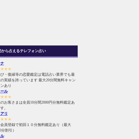
宅から占えるテレフォン占い
ヒナ
★★★★
結び・復縁等の恋愛鑑定は電話占い業界でも最
の実績を誇っています 最大20分間無料キャン
ーンあり
ィール
★★★★
のお客さまは全員10分間2000円分無料鑑定あ
です。
ュアリ
★★★★
規会員登録で初回１０分無料鑑定あり（最大
000分割引）
ィル