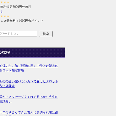
★★★★
無料鑑定3000円分無料
ラナ
★★★★
１０分無料＋1000円分ポイント
近の投稿
池袋の占い館「開運の窓」で受けた驚きの
タロット鑑定体験
新宿の占い館バランガンで受けたタロット
占い体験談
暖かいメッセージをくれる月あかり先生の
電話占い
10年付き合ってきた友人に裏切られ電話占