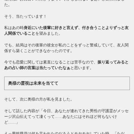
た。
そう、当たっています！
私はあの時
身近にいた後輩に好きと言えず、付き合うことよりずっと友
人関係でいること
を望みました。
でも、結局はその後輩の彼女が私のことをずっと警戒していて、友人関
係すら築くことができなかったのです。
今でも恋愛に関しては素直になることは苦手なので、
振り返ってみると
あの占い師の言葉は当たっていたなぁ
と思います。
奥様の霊視は未来を当てて
そして、次に奥様の方が私を見ました。
そして話した内容が「今日、あなたが連れてきた男性の守護霊がメッセ
ージ沢山伝えてって凄くって……あなたにはそれほど何もないけ
ど……」
えっ男性職員は何を言われたのだろうとモヤモヤしていた時、「ただ、