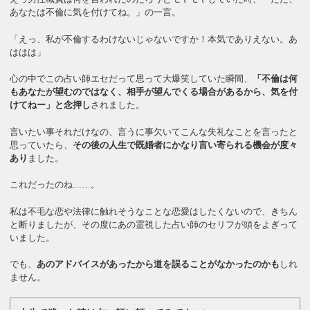
あなたは不倫に気を付けてね。」の一言。
「えっ、私が不倫するわけないじゃないですか！本気でありえない。あ
ははは」
心の中でこの占い師エセだって思って大爆笑していた瞬間、
「不倫は何
もあなたが望むのではなく、相手が望んでくる場合があるから、気を付
けてねー」と念押し
されました。
言いたい事それだけなの、言うに事欠いてこんな失礼なことを言ったと
思っていたら、
その後の人生で既婚者にかなり言い寄られる機会が度々
あり
ました。
これだったのね……。
私は不毛な恋や法律に触れそうなことな恋愛はしたくないので、きちん
と断りましたが、その度にあの霊視した占い師のセリフが頭をよぎって
いました。
でも、
あのアドバイスがあったから道を誤ることがなかったのかも
しれ
ません。