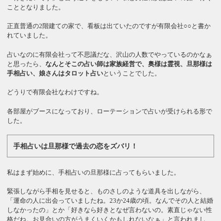
こととなりました。
正直普通の2階建ての家で、看板は出ていたのですが有限会社○○と書か
れていました。
占いなのに有限会社って不思議だな、沢山の人数でやっているのかなぁ
と思ったら、
なんとそこの占い師は家族経営で、奥様は霊視、旦那様は
手相占い、娘さんはタロット占い
ということでした。
どうりで有限会社なわけですね。
各部屋がブースになっており、ローテーションで占いが受けられる形で
した。
手相占いは旦那様で過去の恋をズバリ！
私はまず始めに、手相占いの旦那様に占ってもらいました。
緊張しながら手相を見せると、ものさしのような道具を出しながら、
「運命の人に出会っていましたね。23か24歳の頃。なんでその人と結婚
しなかったの」とか「好きなら好きとなぜ言わないの。素直じゃない性
格だね。お見合いの方がうまくいくかもしれないなぁ」と言われまし