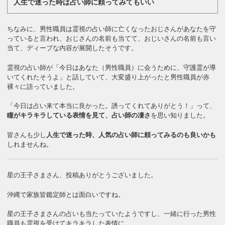
人生で迷った時は占い師に頼ってみてもいい
ちなみに、男性職員は霊視の占い師に亡くなったおじさんがあなたを守
っていると言われ、おじさんの名前も当てて、おじいさんの名前も言い
当て、ディープな内容が展開したそうです。
霊視の占い師が「今日はあなた（男性職員）に会うために、守護霊が導
いてくれたそうよ」と話していて、大変盛り上がったと男性職員が赤
裸々に語っていました。
「今日は占い来て本当に良かった。誘ってくれてありがとう！」って、
瞳がキラキラしている表情を見て、占い師の凄さ
を思い知りました。
皆さんも少し
人生で迷った時、人気の占い師に頼ってみるのも良いかも
しれませんね。
星の王子さまさん、投稿ありがとうございました。
沖縄で家族皆鑑定師とは面白いですね。
星の王子さまさんの占いも当たっていたようですし、一緒に行った男性
職員も霊視を受けてキラキラした表情に。