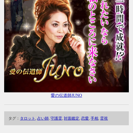
愛の伝道師JUNO
タグ：
タロット
,
占い師
,
守護霊
,
対面鑑定
,
恋愛
,
手相
,
霊視