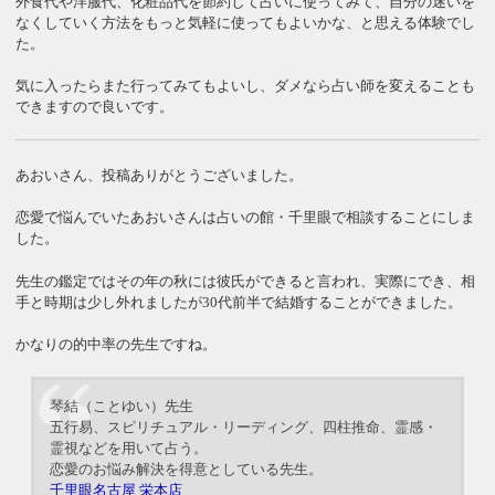
外食代や洋服代、化粧品代を節約して占いに使ってみて、自分の迷いを
なくしていく方法をもっと気軽に使ってもよいかな、と思える体験でし
た。
気に入ったらまた行ってみてもよいし、ダメなら占い師を変えることも
できますので良いです。
あおいさん、投稿ありがとうございました。
恋愛で悩んでいたあおいさんは占いの館・千里眼で相談することにしま
した。
先生の鑑定ではその年の秋には彼氏ができると言われ、実際にでき、相
手と時期は少し外れましたが30代前半で結婚することができました。
かなりの的中率の先生ですね。
琴結（ことゆい）先生
五行易、スピリチュアル・リーディング、四柱推命、霊感・
霊視などを用いて占う。
恋愛のお悩み解決を得意としている先生。
千里眼名古屋 栄本店