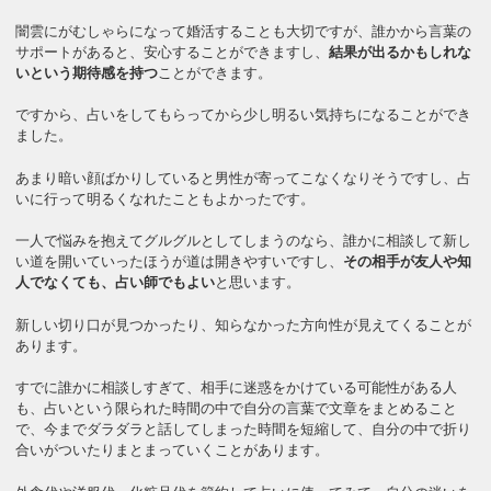
闇雲にがむしゃらになって婚活することも大切ですが、誰かから言葉の
サポートがあると、安心することができますし、
結果が出るかもしれな
いという期待感を持つ
ことができます。
ですから、占いをしてもらってから少し明るい気持ちになることができ
ました。
あまり暗い顔ばかりしていると男性が寄ってこなくなりそうですし、占
いに行って明るくなれたこともよかったです。
一人で悩みを抱えてグルグルとしてしまうのなら、誰かに相談して新し
い道を開いていったほうが道は開きやすいですし、
その相手が友人や知
人でなくても、占い師でもよい
と思います。
新しい切り口が見つかったり、知らなかった方向性が見えてくることが
あります。
すでに誰かに相談しすぎて、相手に迷惑をかけている可能性がある人
も、占いという限られた時間の中で自分の言葉で文章をまとめること
で、今までダラダラと話してしまった時間を短縮して、自分の中で折り
合いがついたりまとまっていくことがあります。