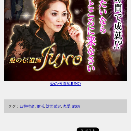
愛の伝道師JUNO
タグ：
四柱推命
,
婚活
,
対面鑑定
,
恋愛
,
結婚