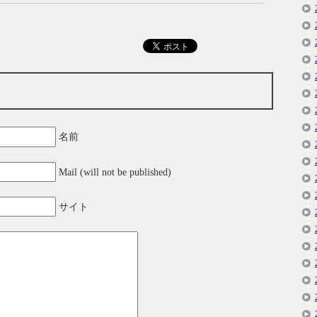
名前
Mail (will not be published)
サイト