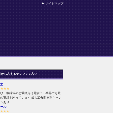
サイトマップ
宅から占えるテレフォン占い
ヒナ
★★★★
結び・復縁等の恋愛鑑定は電話占い業界でも最
の実績を誇っています 最大20分間無料キャン
ーンあり
ィール
★★★★