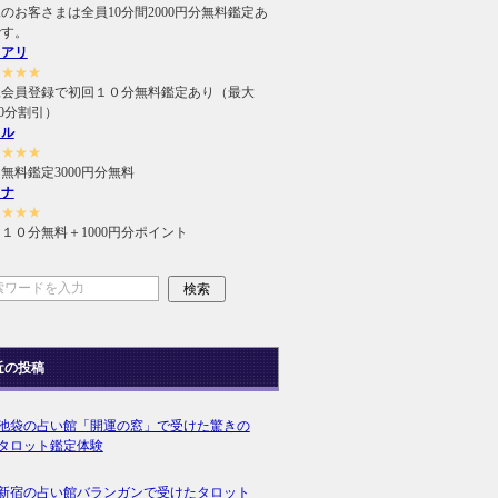
のお客さまは全員10分間2000円分無料鑑定あ
です。
ュアリ
★★★★
規会員登録で初回１０分無料鑑定あり（最大
000分割引）
ィル
★★★★
無料鑑定3000円分無料
ラナ
★★★★
１０分無料＋1000円分ポイント
近の投稿
池袋の占い館「開運の窓」で受けた驚きの
タロット鑑定体験
新宿の占い館バランガンで受けたタロット