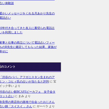
占い体験談
暖かいメッセージをくれる月あかり先生の
電話占い
10年付き合ってきた友人に裏切られ電話占
いを利用しました
家事と仕事の両立について電話占いフィー
ルのR先生に鑑定してもらった結果、家族が
幸せに
近のコメント
「渋谷のパパ」アフガニスタン生まれのア
ミン・コヒィ氏の占いが当たると評判
に
宝
イック辛い
より
渋谷の占い館BCAFEビーカフェ 女子会タ
ロット占い
に
まみ
より
奈良県の商店街の路地で出会ったおじさん
占い師「スイスイ 」さん
に
ガーベラ
より