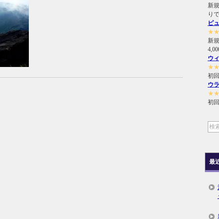
新規
り
ピ
★
新
4,
ウ
★
初回
ウ
★
初回
最