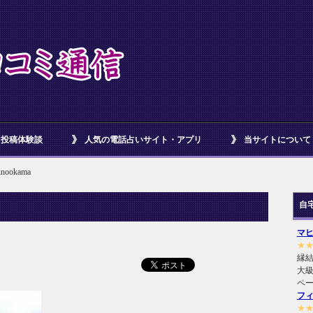
投稿体験談
人気の電話占いサイト・アプリ
当サイトについて
unookama
自
マ
★
縁
大級
ペ
フ
★