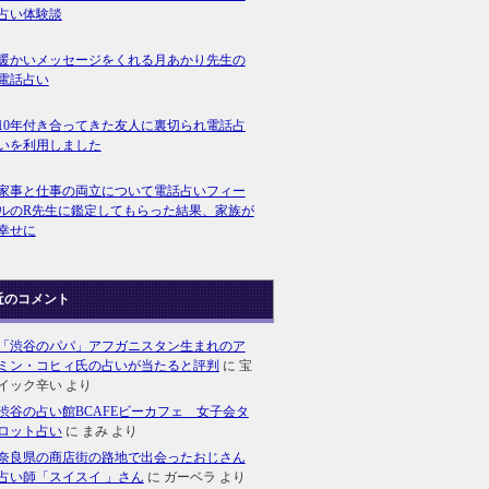
占い体験談
暖かいメッセージをくれる月あかり先生の
電話占い
10年付き合ってきた友人に裏切られ電話占
いを利用しました
家事と仕事の両立について電話占いフィー
ルのR先生に鑑定してもらった結果、家族が
幸せに
近のコメント
「渋谷のパパ」アフガニスタン生まれのア
ミン・コヒィ氏の占いが当たると評判
に
宝
イック辛い
より
渋谷の占い館BCAFEビーカフェ 女子会タ
ロット占い
に
まみ
より
奈良県の商店街の路地で出会ったおじさん
占い師「スイスイ 」さん
に
ガーベラ
より