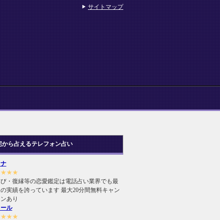
サイトマップ
宅から占えるテレフォン占い
ヒナ
★★★★
結び・復縁等の恋愛鑑定は電話占い業界でも最
の実績を誇っています 最大20分間無料キャン
ーンあり
ィール
★★★★