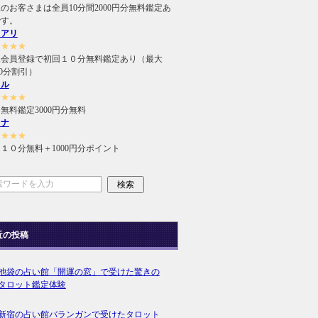
のお客さまは全員10分間2000円分無料鑑定あ
です。
ュアリ
★★★★
規会員登録で初回１０分無料鑑定あり（最大
000分割引）
ィル
★★★★
無料鑑定3000円分無料
ラナ
★★★★
１０分無料＋1000円分ポイント
近の投稿
池袋の占い館「開運の窓」で受けた驚きの
タロット鑑定体験
新宿の占い館バランガンで受けたタロット