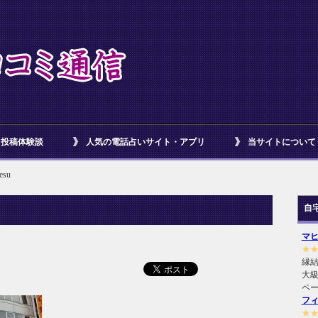
投稿体験談
人気の電話占いサイト・アプリ
当サイトについて
esu
自
マ
★
縁
大級
ペ
フ
★