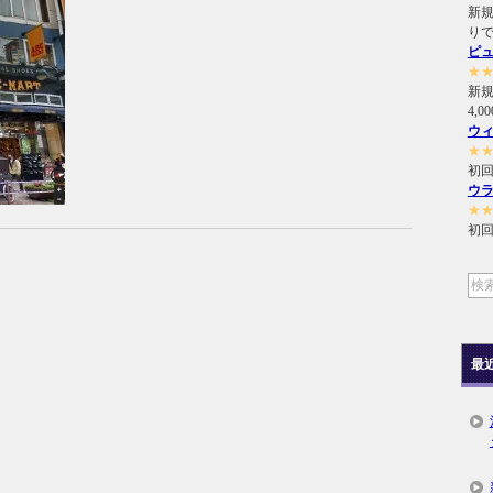
新規
り
ピ
★
新
4,
ウ
★
初回
ウ
★
初回
最