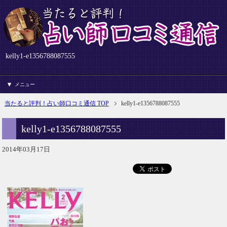
kelly1-e1356788087555
メニュー
当たると評判！占い師口コミ通信 TOP
kelly1-e1356788087555
kelly1-e1356788087555
2014年03月17日