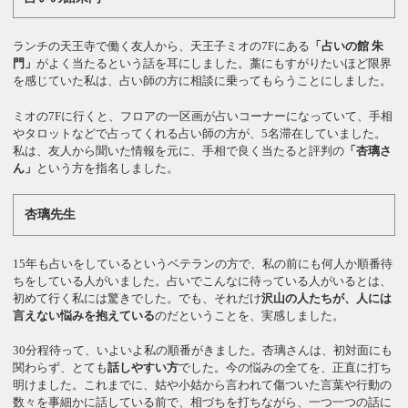
ランチの天王寺で働く友人から、天王子ミオの7Fにある
「占いの館 朱
門」
がよく当たるという話を耳にしました。藁にもすがりたいほど限界
を感じていた私は、占い師の方に相談に乗ってもらうことにしました。
ミオの7Fに行くと、フロアの一区画が占いコーナーになっていて、手相
やタロットなどで占ってくれる占い師の方が、5名滞在していました。
私は、友人から聞いた情報を元に、手相で良く当たると評判の
「杏璃さ
ん」
という方を指名しました。
杏璃先生
15年も占いをしているというベテランの方で、私の前にも何人か順番待
ちをしている人がいました。占いでこんなに待っている人がいるとは、
初めて行く私には驚きでした。でも、それだけ
沢山の人たちが、人には
言えない悩みを抱えている
のだということを、実感しました。
30分程待って、いよいよ私の順番がきました。杏璃さんは、初対面にも
関わらず、とても
話しやすい方
でした。今の悩みの全てを、正直に打ち
明けました。これまでに、姑や小姑から言われて傷ついた言葉や行動の
数々を事細かに話している前で、相づちを打ちながら、一つ一つの話に