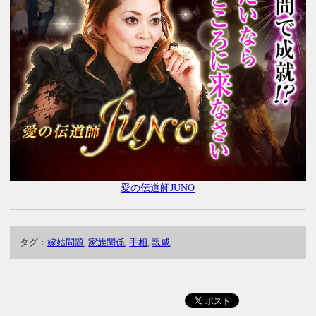
愛の伝道師JUNO
タグ：
嫁姑問題
,
家族関係
,
手相
,
親戚