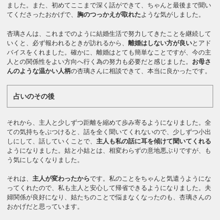
ました。また、初めてここまで深く話ができて、ちゃんと最後まで聞い
てくださったおかげで、
胸のつっかえが取れた
ような気がしました。
杏璃さんは、これまでのように結婚生活で努力してきたことを継続して
いくと、必ず報われるときが訪れるから、
離婚はしない方が良い
とアド
バイスをくれました。確かに、離婚はとても簡単なことですが、今の主
人との関係性をよい方向へ行く為の努力も必要だと感じました。
お母さ
んのような温かい人柄
の杏璃さんに相談できて、本当に良かったです。
占いのその後
それから、主人と少しずつ距離を縮めて歩み寄るようになりました。全
ての気持ちをぶつけると、話を全く聞いてくれないので、少しずつ小出
しにして、話していくことで、
主人も私の話に耳を傾けて聞いてくれる
ようになりました。姑と小姑とは、相変わらずの意地悪ぶりですが、も
う気にしなくなりました。
それは、
主人が変わったから
です。私のことをちゃんと気遣うようにな
ってくれたので、私も主人と安心して帰省できるようになりました。夫
婦関係が良好になり、姑たちのことで悩まなくなったのも、杏璃さんの
おかげだと思っています。