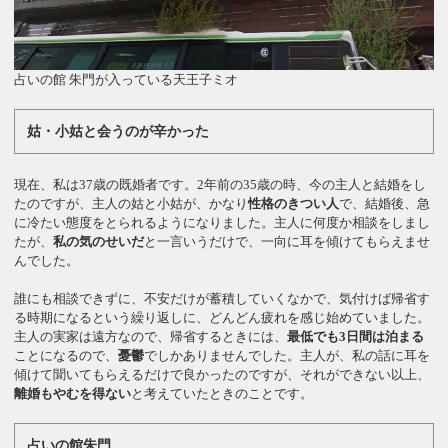
占いの館 朱門が入っている天王子ミオ
姑・小姑と会うのが辛かった
現在、私は37歳の既婚者です。2年前の35歳の時、今の主人と結婚をし
たのですが、主人の姑と小姑が、かなり
性格のきつい人
で、結婚後、急
に冷たい態度をとられるようになりました。主人に何度か相談をしまし
たが、
私の気のせいだ
と一言いうだけで、一向に耳を傾けてもらえませ
んでした。
誰にも相談できずに、不安だけが蓄積していくなかで、気付けば帰省す
る時期になるという繰り返しに、どんどん疲れを感じ始めていました。
主人の実家は遠方なので、帰省するときには、
最低でも3日間は泊まる
ことになるので、
憂鬱
でしかありませんでした。主人が、私の話に耳を
傾けて聞いてもらえるだけで良かったのですが、それができない以上、
離婚もやむを得ない
と考えていたときのことです。
占いの館朱門