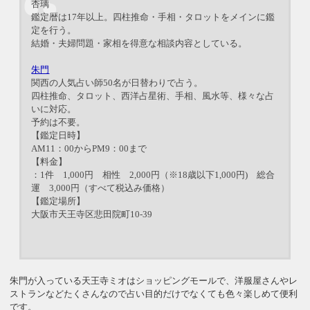
杏璃
鑑定暦は17年以上。四柱推命・手相・タロットをメインに鑑
定を行う。
結婚・夫婦問題・家相を得意な相談内容としている。
朱門
関西の人気占い師50名が日替わりで占う。
四柱推命、タロット、西洋占星術、手相、風水等、様々な占
いに対応。
予約は不要。
【鑑定日時】
AM11：00からPM9：00まで
【料金】
：1件 1,000円 相性 2,000円（※18歳以下1,000円) 総合
運 3,000円（すべて税込み価格）
【鑑定場所】
大阪市天王寺区悲田院町10-39
朱門が入っている天王寺ミオはショッピングモールで、洋服屋さんやレ
ストランなどたくさんなので占い目的だけでなくても色々楽しめて便利
です。