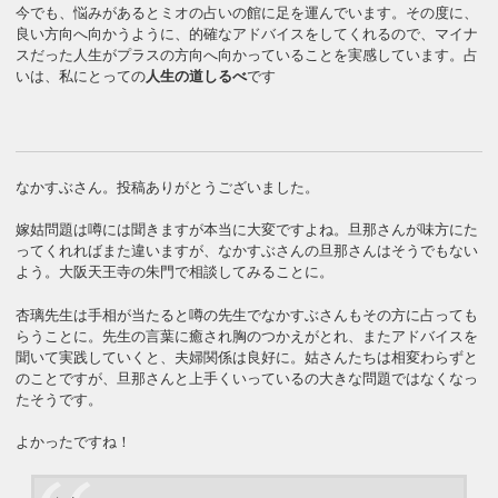
今でも、悩みがあるとミオの占いの館に足を運んでいます。その度に、
良い方向へ向かうように、的確なアドバイスをしてくれるので、マイナ
スだった人生がプラスの方向へ向かっていることを実感しています。占
いは、私にとっての
人生の道しるべ
です
なかすぶさん。投稿ありがとうございました。
嫁姑問題は噂には聞きますが本当に大変ですよね。旦那さんが味方にた
ってくれればまた違いますが、なかすぶさんの旦那さんはそうでもない
よう。大阪天王寺の朱門で相談してみることに。
杏璃先生は手相が当たると噂の先生でなかすぶさんもその方に占っても
らうことに。先生の言葉に癒され胸のつかえがとれ、またアドバイスを
聞いて実践していくと、夫婦関係は良好に。姑さんたちは相変わらずと
のことですが、旦那さんと上手くいっているの大きな問題ではなくなっ
たそうです。
よかったですね！