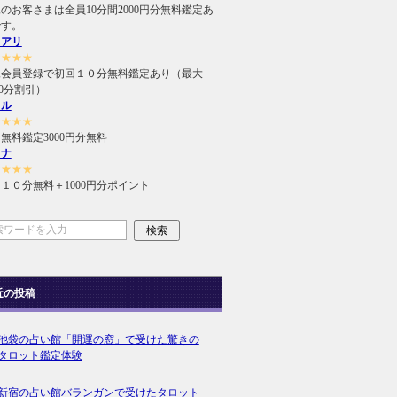
のお客さまは全員10分間2000円分無料鑑定あ
です。
ュアリ
★★★★
規会員登録で初回１０分無料鑑定あり（最大
000分割引）
ィル
★★★★
無料鑑定3000円分無料
ラナ
★★★★
１０分無料＋1000円分ポイント
近の投稿
池袋の占い館「開運の窓」で受けた驚きの
タロット鑑定体験
新宿の占い館バランガンで受けたタロット