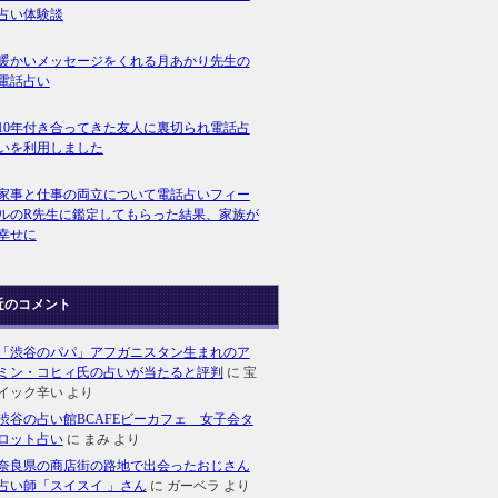
占い体験談
暖かいメッセージをくれる月あかり先生の
電話占い
10年付き合ってきた友人に裏切られ電話占
いを利用しました
家事と仕事の両立について電話占いフィー
ルのR先生に鑑定してもらった結果、家族が
幸せに
近のコメント
「渋谷のパパ」アフガニスタン生まれのア
ミン・コヒィ氏の占いが当たると評判
に
宝
イック辛い
より
渋谷の占い館BCAFEビーカフェ 女子会タ
ロット占い
に
まみ
より
奈良県の商店街の路地で出会ったおじさん
占い師「スイスイ 」さん
に
ガーベラ
より