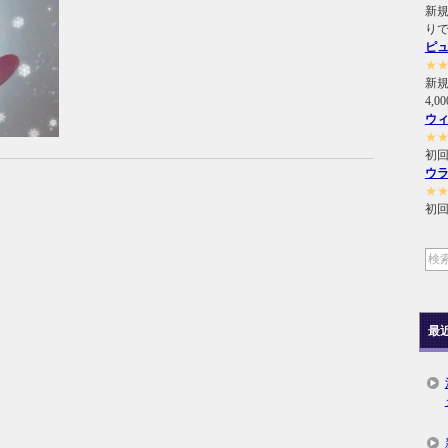
新規
り
ピ
★
新
4,
ウ
★
初回
ウ
★
初回
最