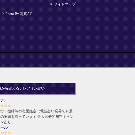
サイトマップ
hoto By 写真AC
宅から占えるテレフォン占い
ヒナ
★★★★
結び・復縁等の恋愛鑑定は電話占い業界でも最
の実績を誇っています 最大20分間無料キャン
ーンあり
ィール
★★★★