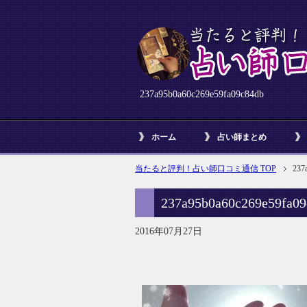
237a95b0a60c269e59fa09c84db
ホーム
占い師まとめ
当たると評判！占い師口コミ通信 TOP
237
237a95b0a60c269e59fa09
2016年07月27日