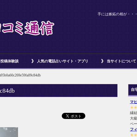
手には嫉妬の相が・・・？ P
投稿体験談
人気の電話占いサイト・アプリ
当サイトについて
a95b0a60c269e59fa09c84db
c84db
自
マ
★
縁
大級
ペ
フ
★