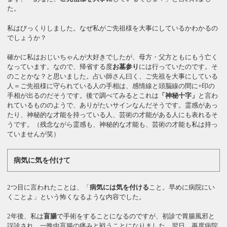
た。
私はびっくりしました。なぜ私がご先祖様を大事にしているかわかるの
でしょうか？
確かに私はおじいちゃんが大好きでしたが、母方・父方ともにもう亡く
なっています。なので、帰省する度
お墓参り
には行っていたのです。そ
のことかな？と思いました。占い師さん曰く、ご先祖を大事にしている
人＝ご先祖様に守られている人の手相は、感情線と頭脳線の間に+印の
手相が出るのだそうです。後で調べてみるとこれは
「神秘十字」
と言わ
れているもののようで、ありがたいサインなんだそうです。霊感があっ
たり、神秘的な才能を持っている人、芸術の才能がある人にも表れるそ
うです。（残念ながら霊感も、神秘的な才能も、芸術の才能も私は持っ
ていませんが笑）
病気に気を付けて
2つ目に言われたことは、「
病気には気を付ける
こと。早めに病院にい
くことよ」という怖くなるような内容でした。
2年後、私は
盲腸
で手術をすることになるのですが、初診で胃腸風邪と
誤診され、一晩中盲腸の痛みと戦うことになりました。翌日、再度病院