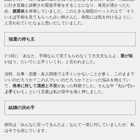
に行き盲腸と診断され緊急手術をすることになり、発見が遅かったた
め、
腹膜炎
を併発していました。このときも病院のベットの上で「そう
いえば手相を見てもらった占い師さんに、病気には気を付けるように」
と言われていたなぁと思いだしていました。
強運の持ち主
3つ目に「あなた、手相なんて見てもらわなくて大丈夫な人よ。
運が強
い
ほう。たいてい上手くいくわ」と言われました。
当時、仕事・恋愛・友人関係で上手くいかないことが多く、このままで
いいのだろうか？この人でいいのだろうか？といった悩みを抱えてい
て、
将来に対して漠然と不安
があった時期でした。そんな中
「たいてい
上手くいく」
という言葉は私の背中を強く押しました。
結婚の決め手
彼氏は「みんなに言ってるんだよ」なんて一笑に付していましたが、私
は今でも信じています。