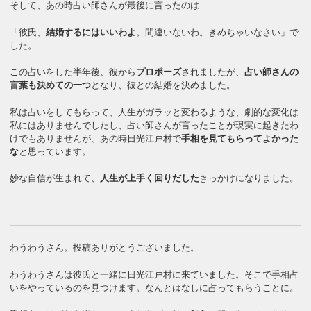
そして、あの時占い師さんが最後に言ったのは
「彼氏、
結婚するにはいいわよ
。間違いないわ。きめちゃいなさい」で
した。
この占いをした半年後、彼から
プロポーズ
されましたが、
占い師さんの
言葉も決めての一つ
となり、彼との結婚を決めました。
私は占いをしてもらって、人生がガラッと変わるような、劇的な変化は
私にはありませんでしたし、占い師さんが言ったことが現実に起きたわ
けでもありませんが、あの時日光江戸村で
手相を見てもらってよかった
な
と思っています。
妙な自信が生まれて、
人生が上手く回りだした
きっかけになりました。
わうわうさん。投稿ありがとうございました。
わうわうさんは彼氏と一緒に日光江戸村に来ていました。そこで手相占
いをやっているのを見つけます。なんとはなしに占ってもらうことに。