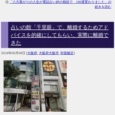
「八方塞がりの人生が電話占い絆の相談で、180度変わりました」の
続きを読む
占いの館「千里眼」で、離婚するためアド
バイスを的確にしてもらい、実際に離婚で
きた
2024年09月08日
[
大阪府
,
大阪府大阪市
,
対面鑑定
]