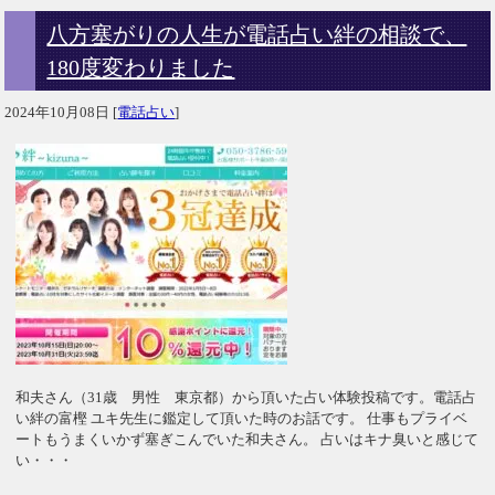
八方塞がりの人生が電話占い絆の相談で、
180度変わりました
2024年10月08日
[
電話占い
]
和夫さん（31歳 男性 東京都）から頂いた占い体験投稿です。電話占
い絆の富樫 ユキ先生に鑑定して頂いた時のお話です。 仕事もプライベ
ートもうまくいかず塞ぎこんでいた和夫さん。 占いはキナ臭いと感じて
い・・・