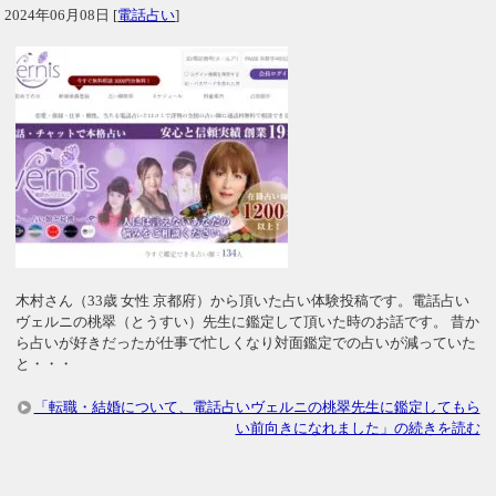
2024年06月08日
[
電話占い
]
木村さん（33歳 女性 京都府）から頂いた占い体験投稿です。電話占い
ヴェルニの桃翠（とうすい）先生に鑑定して頂いた時のお話です。 昔か
ら占いが好きだったが仕事で忙しくなり対面鑑定での占いが減っていた
と・・・
「転職・結婚について、電話占いヴェルニの桃翠先生に鑑定してもら
い前向きになれました」の続きを読む