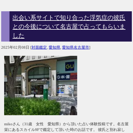
出会い系サイトで知り合った浮気症の彼氏
との今後について名古屋で占ってもらいま
した
2025年02月08日
[
対面鑑定
,
愛知県
,
愛知県名古屋市
]
mikoさん（31歳 女性 愛知県）から頂いた占い体験投稿です。名古屋
栄にあるスカイル9Fで鑑定して頂いた時のお話です。 彼氏と別れ寂し