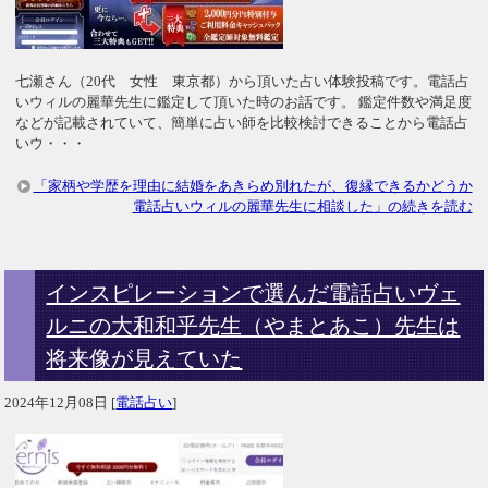
七瀬さん（20代 女性 東京都）から頂いた占い体験投稿です。電話占
いウィルの麗華先生に鑑定して頂いた時のお話です。 鑑定件数や満足度
などが記載されていて、簡単に占い師を比較検討できることから電話占
いウ・・・
「家柄や学歴を理由に結婚をあきらめ別れたが、復縁できるかどうか
電話占いウィルの麗華先生に相談した」の続きを読む
インスピレーションで選んだ電話占いヴェ
ルニの大和和乎先生（やまとあこ）先生は
将来像が見えていた
2024年12月08日
[
電話占い
]