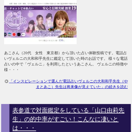
あこさん（20代 女性 東京都）から頂いた占い体験投稿です。電話占
いヴェルニの大和和乎先生に鑑定して頂いた時のお話です。 様々な電話
占いの中で「ヴェルニ」を利用したというあこさん。 ヴェルニの特徴や
様・・・
「インスピレーションで選んだ電話占いヴェルニの大和和乎先生（や
まとあこ）先生は将来像が見えていた」の続きを読む
表参道で対面鑑定をしている「山口由莉先
生」の的中率がすごい！こんなに凄いと
は・・・