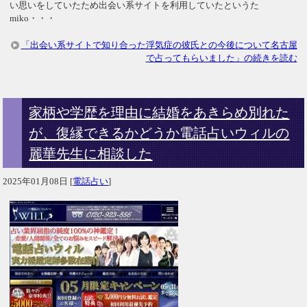
い思いをしていたため出会い系サイトを利用していたというた
miko・・・
「出会い系サイトで知り合った浮気症の彼氏との今後について名古屋
で占ってもらいました」の続きを読む
家柄や学歴を理由に結婚をあきらめ別れた
が、復縁できるかどうか電話占いウィルの
麗華先生に相談した
2025年01月08日
[
電話占い
]