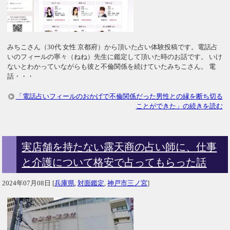
みちこさん（30代 女性 京都府）から頂いた占い体験投稿です。電話占
いのフィールの寧々（ねね）先生に鑑定して頂いた時のお話です。 いけ
ないとわかっていながらも彼と不倫関係を続けていたみちこさん。 電
話・・・
「電話占いフィールのおかげで不倫関係だった男性との縁を断ち切る
ことができた」の続きを読む
実店舗を持たない露天商の占い師に、仕事
と介護について格安で占ってもらった話
2024年07月08日
[
兵庫県
,
対面鑑定
,
神戸市三ノ宮
]