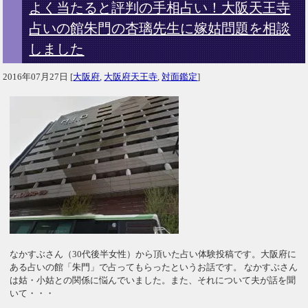
よく当たると評判の手相占い！大阪天王寺
占いの館朱門の杏璃先生に嫁姑問題を相談
しました
2016年07月27日
[
大阪府
,
大阪府天王寺
,
対面鑑定
]
なかすぶさん（30代後半女性）から頂いた占い体験投稿です。大阪府に
ある占いの館「朱門」で占ってもらったというお話です。 なかすぶさん
は姑・小姑との関係に悩んでいました。また、それについて夫が話を聞
いて・・・