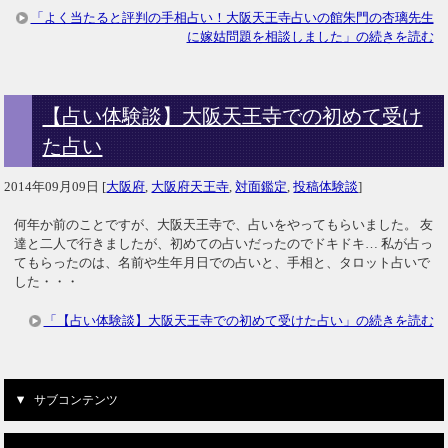
「よく当たると評判の手相占い！大阪天王寺占いの館朱門の杏璃先生
に嫁姑問題を相談しました」の続きを読む
【占い体験談】大阪天王寺での初めて受け
た占い
2014年09月09日
[
大阪府
,
大阪府天王寺
,
対面鑑定
,
投稿体験談
]
何年か前のことですが、大阪天王寺で、占いをやってもらいました。 友
達と二人で行きましたが、初めての占いだったのでドキドキ… 私が占っ
てもらったのは、名前や生年月日での占いと、手相と、タロット占いで
した・・・
「【占い体験談】大阪天王寺での初めて受けた占い」の続きを読む
サブコンテンツ