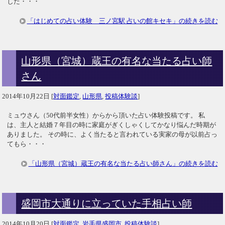
した・・・
「はじめての占い体験 三ノ宮駅 占いの館キセキ」の続きを読む
山形県（宮城）蔵王の有名な当たる占い師
さん
2014年10月22日
[
対面鑑定
,
山形県
,
投稿体験談
]
ミュウさん（50代前半女性）からから頂いた占い体験投稿です。 私
は、主人と結婚７年目の時に家庭がぎくしゃくしてかなり悩んだ時期が
ありました。 その時に、よく当たると言われている実家の母が以前占っ
てもら・・・
「山形県（宮城）蔵王の有名な当たる占い師さん」の続きを読む
盛岡市大通りに立っていた手相占い師
2014年10月20日
[
対面鑑定
,
岩手県盛岡市
,
投稿体験談
]