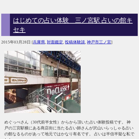
はじめての占い体験 三ノ宮駅 占いの館キ
セキ
2015年03月28日
[
兵庫県
,
対面鑑定
,
投稿体験談
,
神戸市三ノ宮
]
めぐっぺさん（30代前半女性）からから頂いた占い体験投稿です。 神
戸の三宮駅横にある商店街に当たる占い師さんが沢山いらっしゃる占い
の館なるものがあって地元ではかなり有名です。 占いは半信半疑な私で