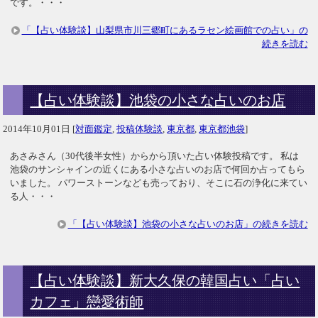
です。・・・
「【占い体験談】山梨県市川三郷町にあるラセン絵画館での占い」の
続きを読む
【占い体験談】池袋の小さな占いのお店
2014年10月01日
[
対面鑑定
,
投稿体験談
,
東京都
,
東京都池袋
]
あさみさん（30代後半女性）からから頂いた占い体験投稿です。 私は
池袋のサンシャインの近くにある小さな占いのお店で何回か占ってもら
いました。 パワーストーンなども売っており、そこに石の浄化に来てい
る人・・・
「【占い体験談】池袋の小さな占いのお店」の続きを読む
【占い体験談】新大久保の韓国占い「占い
カフェ」戀愛術師