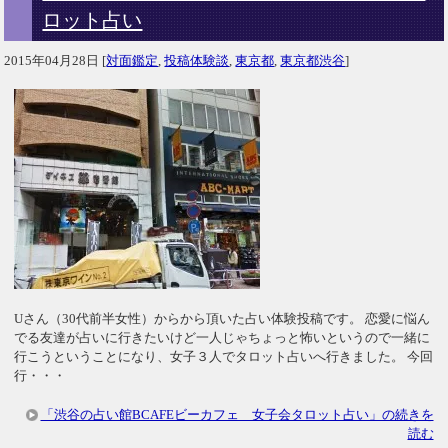
ロット占い
2015年04月28日
[
対面鑑定
,
投稿体験談
,
東京都
,
東京都渋谷
]
Uさん（30代前半女性）からから頂いた占い体験投稿です。 恋愛に悩ん
でる友達が占いに行きたいけど一人じゃちょっと怖いというので一緒に
行こうということになり、女子３人でタロット占いへ行きました。 今回
行・・・
「渋谷の占い館BCAFEビーカフェ 女子会タロット占い」の続きを
読む