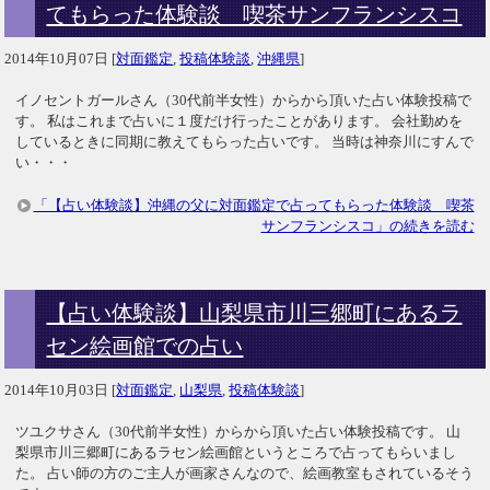
てもらった体験談 喫茶サンフランシスコ
2014年10月07日
[
対面鑑定
,
投稿体験談
,
沖縄県
]
イノセントガールさん（30代前半女性）からから頂いた占い体験投稿で
す。 私はこれまで占いに１度だけ行ったことがあります。 会社勤めを
しているときに同期に教えてもらった占いです。 当時は神奈川にすんで
い・・・
「【占い体験談】沖縄の父に対面鑑定で占ってもらった体験談 喫茶
サンフランシスコ」の続きを読む
【占い体験談】山梨県市川三郷町にあるラ
セン絵画館での占い
2014年10月03日
[
対面鑑定
,
山梨県
,
投稿体験談
]
ツユクサさん（30代前半女性）からから頂いた占い体験投稿です。 山
梨県市川三郷町にあるラセン絵画館というところで占ってもらいまし
た。 占い師の方のご主人が画家さんなので、絵画教室もされているそう