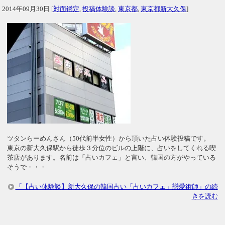
2014年09月30日
[
対面鑑定
,
投稿体験談
,
東京都
,
東京都新大久保
]
ツタンらーめんさん（50代前半女性）から頂いた占い体験投稿です。
東京の新大久保駅から徒歩３分位のビルの上階に、占いをしてくれる喫
茶店があります。名前は「占いカフェ」と言い、韓国の方がやっている
そうで・・・
「【占い体験談】新大久保の韓国占い「占いカフェ」戀愛術師」の続
きを読む