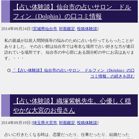
【占い体験談】仙台市の占いサロン ドル
フィン（Dolphin）の口コミ情報
2014年09月24日
[
宮城県仙台市
,
対面鑑定
,
投稿体験談
]
私の親戚が以前人間関係等の悩みのために占いを行ってもらったことが
ありました。 その占い館は仙台市では有名な場所で占い好きな方が連日
訪れている場所です。 仙台市の中心部にある国分町の中にお店はありま
す。・・・
「【占い体験談】仙台市の占いサロン ドルフィン（Dolphin）の口
コミ情報」の続きを読む
【占い体験談】織塚紫帆先生。心優しく穏
やかな大宮のお母さん
2014年09月19日
[
埼玉県大宮市
,
対面鑑定
,
投稿体験談
]
占いに行きたくなる時は、恋愛だったり、仕事だったり、結婚だった