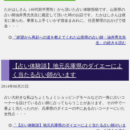
たかはしさん（40代前半男性）から頂いた占い体験投稿です。山形県の
占い師油井秀允先生に鑑定して頂いた時のお話です。 たかはしさんは彼
女に振られ、事業も上手くいかず借金まみれに。 任意整理のおかげで借
金・・・
「絶望から再起への道を教えてくれた山形県の占い師・油井秀允先
生」の続きを読む
【占い体験談】地元兵庫県のダイエーによ
く当たる占い師がいます
2014年08月21日
占い大好きな私はちょくちょくショッピングモールなどの一角に占いコ
ーナーを設けている占い師に占ってもらうことがあります。 その中で一
番よく当たったのが、兵庫県のダイエーの中にある占いコーナーにいた
女性占・・・
「【占い体験談】地元兵庫県のダイエーによく当たる占い師がいま