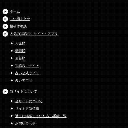
ホーム
占い師まとめ
投稿体験談
人気の電話占いサイト・アプリ
人気順
新着順
更新順
電話占いサイト
占い公式サイト
占いアプリ
当サイトについて
当サイトについて
サイト更新情報
過去に掲載していた占い番組一覧
お問い合わせ