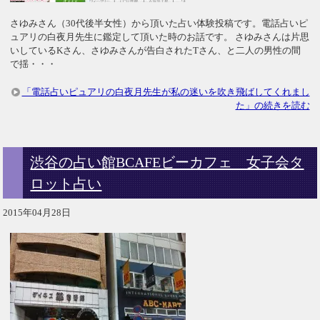
さゆみさん（30代後半女性）から頂いた占い体験投稿です。電話占いピ
ュアリの白夜月先生に鑑定して頂いた時のお話です。 さゆみさんは片思
いしているKさん、さゆみさんが告白されたTさん、と二人の男性の間
で揺・・・
「電話占いピュアリの白夜月先生が私の迷いを吹き飛ばしてくれまし
た」の続きを読む
渋谷の占い館BCAFEビーカフェ 女子会タ
ロット占い
2015年04月28日