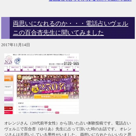
両思いになれるのか・・・電話占いヴェル
ニの百合杏先生に聞いてみました
2017年11月14日
オレンジさん（20代前半女性）から頂いた占い体験投稿です。電話占い
ヴェルニで百合杏（ゆりあ）先生に占って頂いた時のお話です。 オレン
ジさんは片思いしている男性がいました。 両想いになれたらいいなと思