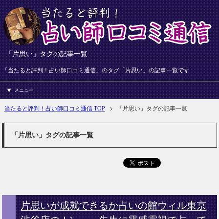
「片思い」タグの記事一覧
「当たると評判！占い師口コミ通信」のタグ「片思い」の記事一覧です
メニュー
当たると評判！占い師口コミ通信 TOP
「片思い」タグの記事一覧
「片思い」タグの記事一覧
片思いが成就できるか占いの館ウィル東京