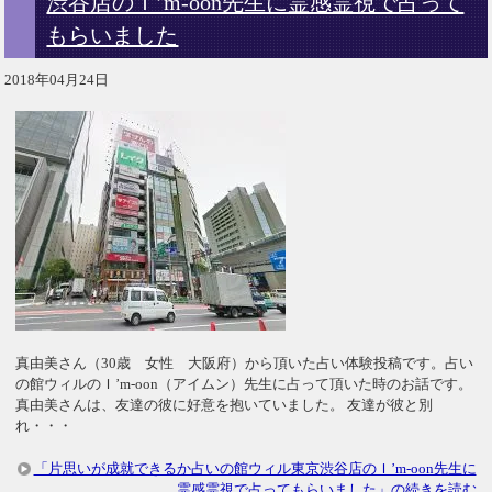
渋谷店のＩ’m-oon先生に霊感霊視で占って
もらいました
2018年04月24日
真由美さん（30歳 女性 大阪府）から頂いた占い体験投稿です。占い
の館ウィルのＩ’m-oon（アイムン）先生に占って頂いた時のお話です。
真由美さんは、友達の彼に好意を抱いていました。 友達が彼と別
れ・・・
「片思いが成就できるか占いの館ウィル東京渋谷店のＩ’m-oon先生に
霊感霊視で占ってもらいました」の続きを読む