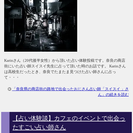
Karinさん（20代後半女性）から頂いた占い体験投稿です。奈良の商店
街にいた占い師スイスイ先生に占って頂いた時のお話です。 Karinさん
は高校生だったとき、奈良でたまたま見つけた占い師さんに占っ
て・・・
「奈良県の商店街の路地で出会ったおじさん占い師「スイスイ 」さ
ん」の続きを読む
【占い体験談】カフェのイベントで出会っ
たすごい占い師さん