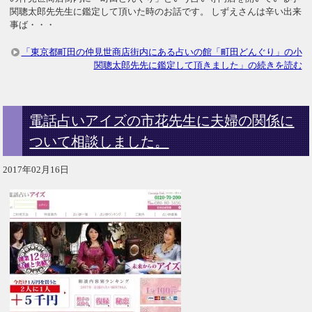
関聰太郎先先生に鑑定して頂いた時のお話です。 しずえさんは辛い出来
事ば・・・
「東京都町田の仲見世商店街内にある占いの館「町田どんぐり」の小
関聰太郎先先に鑑定して頂きました」の続きを読む
電話占いアイズの市花先生に夫婦の関係に
ついて相談しました。
2017年02月16日