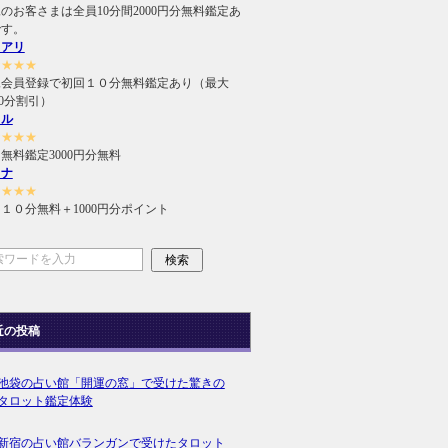
のお客さまは全員10分間2000円分無料鑑定あ
です。
ュアリ
★★★★
規会員登録で初回１０分無料鑑定あり（最大
000分割引）
ィル
★★★★
無料鑑定3000円分無料
ラナ
★★★★
１０分無料＋1000円分ポイント
近の投稿
池袋の占い館「開運の窓」で受けた驚きの
タロット鑑定体験
新宿の占い館バランガンで受けたタロット