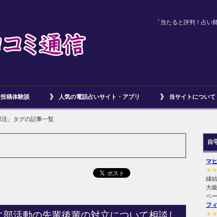
「当たると評判！占い
投稿体験談
人気の電話占いサイト・アプリ
当サイトについて
部活」タグの記事一覧
自
マ
★
縁
大級
ペ
フ
に部活動の先輩後輩の対立について相談し
★