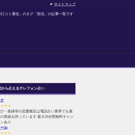
サイトマップ
師口コミ通信」のタグ「部活」の記事一覧です
宅から占えるテレフォン占い
ヒナ
★★★★
結び・復縁等の恋愛鑑定は電話占い業界でも最
の実績を誇っています 最大20分間無料キャン
ーンあり
ィール
★★★★