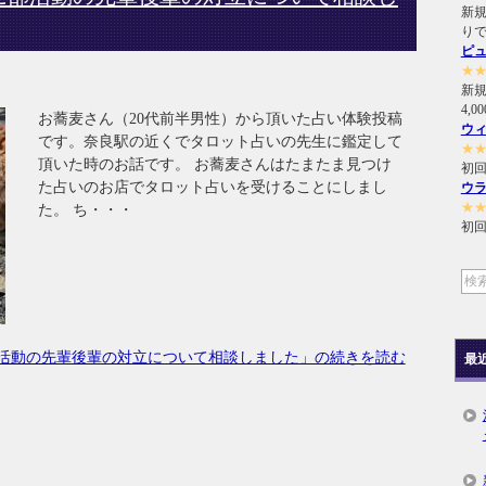
新規
り
ピ
★
新
4,
お蕎麦さん（20代前半男性）から頂いた占い体験投稿
ウ
です。奈良駅の近くでタロット占いの先生に鑑定して
★
頂いた時のお話です。 お蕎麦さんはたまたま見つけ
初回
た占いのお店でタロット占いを受けることにしまし
ウ
★
た。 ち・・・
初回
活動の先輩後輩の対立について相談しました」の続きを読む
最