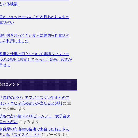
占い体験談
暖かいメッセージをくれる月あかり先生の
電話占い
10年付き合ってきた友人に裏切られ電話占
いを利用しました
家事と仕事の両立について電話占いフィー
ルのR先生に鑑定してもらった結果、家族が
幸せに
近のコメント
「渋谷のパパ」アフガニスタン生まれのア
ミン・コヒィ氏の占いが当たると評判
に
宝
イック辛い
より
渋谷の占い館BCAFEビーカフェ 女子会タ
ロット占い
に
まみ
より
奈良県の商店街の路地で出会ったおじさん
占い師「スイスイ 」さん
に
ガーベラ
より