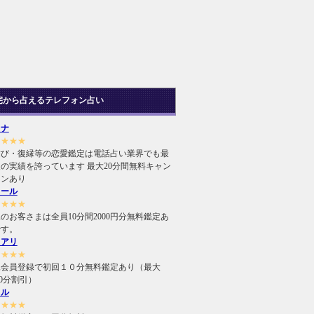
宅から占えるテレフォン占い
ヒナ
★★★★
結び・復縁等の恋愛鑑定は電話占い業界でも最
の実績を誇っています 最大20分間無料キャン
ーンあり
ィール
★★★★
のお客さまは全員10分間2000円分無料鑑定あ
です。
ュアリ
★★★★
規会員登録で初回１０分無料鑑定あり（最大
000分割引）
ィル
★★★★