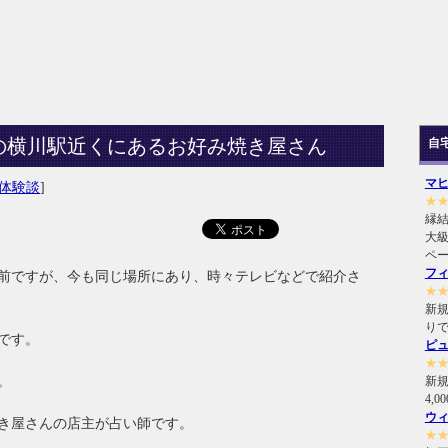
の横川駅近くにあるお好み焼き屋さん
自
マ
体験談
]
★
縁
大級
ペ
フ
い前ですが、今も同じ場所にあり、時々テレビなどで紹介さ
★
新規
り
です。
ピ
★
。
新
4,
ウ
き屋さんの店主が占い師です。
★