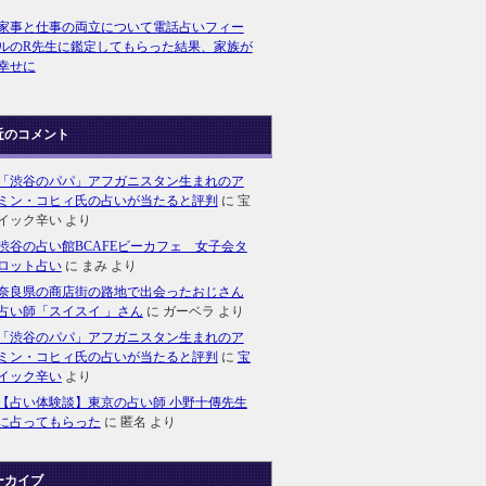
家事と仕事の両立について電話占いフィー
ルのR先生に鑑定してもらった結果、家族が
幸せに
近のコメント
「渋谷のパパ」アフガニスタン生まれのア
ミン・コヒィ氏の占いが当たると評判
に
宝
イック辛い
より
渋谷の占い館BCAFEビーカフェ 女子会タ
ロット占い
に
まみ
より
奈良県の商店街の路地で出会ったおじさん
占い師「スイスイ 」さん
に
ガーベラ
より
「渋谷のパパ」アフガニスタン生まれのア
ミン・コヒィ氏の占いが当たると評判
に
宝
イック辛い
より
【占い体験談】東京の占い師 小野十傳先生
に占ってもらった
に
匿名
より
ーカイブ