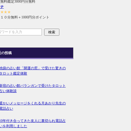
無料鑑定3000円分無料
ラナ
★★★★
１０分無料＋1000円分ポイント
近の投稿
池袋の占い館「開運の窓」で受けた驚きの
タロット鑑定体験
新宿の占い館バランガンで受けたタロット
占い体験談
暖かいメッセージをくれる月あかり先生の
電話占い
10年付き合ってきた友人に裏切られ電話占
いを利用しました