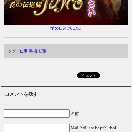
愛の伝道師JUNO
タグ：
仕事
,
手相
,
転職
コメントを残す
名前
Mail (will not be published)