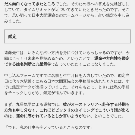
だん面白くなってきたところ
でした。そのため彼への答えを先延ばしに
していて、タイムリミットが近づいてきていたときだったのです。そこ
で、思い切って日本大開運協会のホームページから、占い鑑定を申し込
みました。
鑑定
遠藤先生は、いろんな占い方法を身につけていらっしゃるのですが、今
回はじっくり未来を見極めるため、ということで、
運命や方向性を鑑定
できる姓名判断と九星気学
で占っていただくことになりました。
申し込みフォームですでに名前と生年月日を入力していたので、鑑定当
日に代々木駅近くにある日本大開運協会の事務所を訪れたときには、す
でに鑑定データが出揃っていました。それをもとに、ときには私の手相
をチェックしながら、鑑定が進んでいきます。
まず、九星気学による運勢では、
彼がオーストラリアへ赴任する時期も
方角も申し分なく、これほどピッタリのタイミングでこういう話が出る
のは、運命に導かれているとしか言いようがない
、とのことでした。
「でも、私の仕事も今ノッているところなのです」