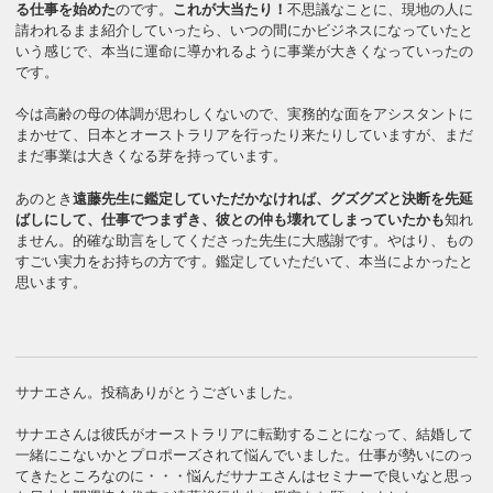
る仕事を始めた
のです。
これが大当たり！
不思議なことに、現地の人に
請われるまま紹介していったら、いつの間にかビジネスになっていたと
いう感じで、本当に運命に導かれるように事業が大きくなっていったの
です。
今は高齢の母の体調が思わしくないので、実務的な面をアシスタントに
まかせて、日本とオーストラリアを行ったり来たりしていますが、まだ
まだ事業は大きくなる芽を持っています。
あのとき
遠藤先生に鑑定していただかなければ、グズグズと決断を先延
ばしにして、仕事でつまずき、彼との仲も壊れてしまっていたかも
知れ
ません。的確な助言をしてくださった先生に大感謝です。やはり、もの
すごい実力をお持ちの方です。鑑定していただいて、本当によかったと
思います。
サナエさん。投稿ありがとうございました。
サナエさんは彼氏がオーストラリアに転勤することになって、結婚して
一緒にこないかとプロポーズされて悩んでいました。仕事が勢いにのっ
てきたところなのに・・・悩んだサナエさんはセミナーで良いなと思っ