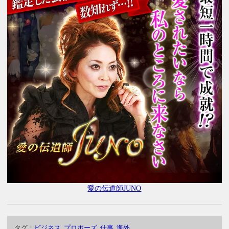
愛の伝道師JUNO
タグ：
ビジネス
,
プロポーズ
,
仕事
,
海外