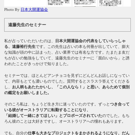
Photo By
日本大開運協会
遠藤先生のセミナー
私が占っていただいたのは、
日本大開運協会の代表をしていらっしゃ
る、遠藤裕行先生
です。この先生は占いの本も何冊が出していて、膨大
な知識が頭の中に詰まった、占い業界では有名な方です。たまたま友だ
ちが占いの勉強をしていて、遠藤先生のセミナーに「面白いから」と誘
われたことがきっかけで知りました。
セミナーでは、ほとんどアンチョコを見ずにどんどんお話しになってい
て、内容もとても濃いものでした。質問するとスラスラ答えてくださる
し、
お人柄もあたたかいし、「この人なら！」と思い、あらためて個別
の鑑定をお願いしました。
そのころ私は、ちょうど生き方に迷っていたのです。ずっと
つき合って
いる彼がオーストラリアに転勤することになり、
「結婚して一緒にきてほしい」とプロポーズされていた
のでした。もち
ろん彼のことは大好きですし、オーストラリアへの憧れもあります。
でも、自分の
仕事も大きなプロジェクトをまかされるようになり、だん