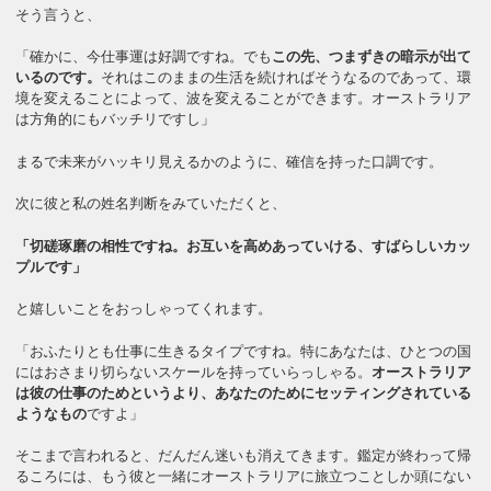
そう言うと、
「確かに、今仕事運は好調ですね。でも
この先、つまずきの暗示が出て
いるのです。
それはこのままの生活を続ければそうなるのであって、環
境を変えることによって、波を変えることができます。オーストラリア
は方角的にもバッチリですし」
まるで未来がハッキリ見えるかのように、確信を持った口調です。
次に彼と私の姓名判断をみていただくと、
「切磋琢磨の相性ですね。お互いを高めあっていける、すばらしいカッ
プルです」
と嬉しいことをおっしゃってくれます。
「おふたりとも仕事に生きるタイプですね。特にあなたは、ひとつの国
にはおさまり切らないスケールを持っていらっしゃる。
オーストラリア
は彼の仕事のためというより、あなたのためにセッティングされている
ようなもの
ですよ」
そこまで言われると、だんだん迷いも消えてきます。鑑定が終わって帰
るころには、もう彼と一緒にオーストラリアに旅立つことしか頭にない