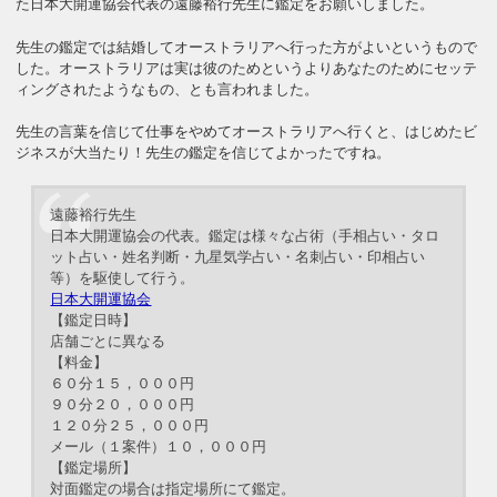
た日本大開運協会代表の遠藤裕行先生に鑑定をお願いしました。
先生の鑑定では結婚してオーストラリアへ行った方がよいというもので
した。オーストラリアは実は彼のためというよりあなたのためにセッテ
ィングされたようなもの、とも言われました。
先生の言葉を信じて仕事をやめてオーストラリアへ行くと、はじめたビ
ジネスが大当たり！先生の鑑定を信じてよかったですね。
遠藤裕行先生
日本大開運協会の代表。鑑定は様々な占術（手相占い・タロ
ット占い・姓名判断・九星気学占い・名刺占い・印相占い
等）を駆使して行う。
日本大開運協会
【鑑定日時】
店舗ごとに異なる
【料金】
６０分１５，０００円
９０分２０，０００円
１２０分２５，０００円
メール（１案件）１０，０００円
【鑑定場所】
対面鑑定の場合は指定場所にて鑑定。