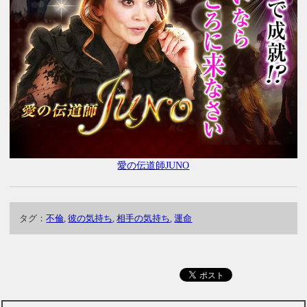
愛の伝道師JUNO
タグ：
不倫
,
彼の気持ち
,
相手の気持ち
,
運命