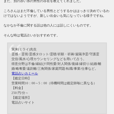
また、別の赤い糸の男性の存在を教えてくれました。
ころさんはまだ不倫している男性とどうするかははっきり決めているわ
けではないようですが、新しい出会いも気になっている様子ですね。
なかなか不倫に関する話は他の人には話しにくいものです。
そんな時は電話占いがおすすめです。
実来(ミライ)先生
霊感・霊視/霊感タロット/霊聴/祈願・祈祷/遠隔浄霊/守護霊
交信/風水/心理カウンセリングなどを用いて占う。
得意分野は不倫/縁結び/同性愛/対人関係/復縁/縁切り/結婚/離
婚/略奪愛/遠距離/三角関係/家庭問題/転職/事業/仕事など。
電話占いカミール
【鑑定日時】
営業時間10：00～5：00（待機時間は鑑定師毎に異なる）
【料金】
250 円/分～
【鑑定場所】
電話占いサイト