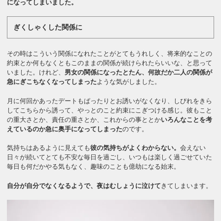
になってしまいました。
ぎくしゃくした関係に
その時はこういう関係になれたことがとてもうれしく、将来的なことの
約束とか何もなくともこのままの関係が続けられたらいいな、と思って
いました。けれど、
男女の関係になったとたん、何故だか二人の関係が
急にぎこちなくなってしまった
ような気がしました。
月に何回かあったデートもぱったりとお誘いがなくなり、しびれをきら
してこちらから誘って、やっとのこと約束にこぎつける感じ。彼もこと
の重大さとか、責任の重さとか、これからの事ととか
いろんなことを考
えているのか急に奥手になってしまった
のです。
気持ちはあるように見えても
彼の気持ちがよくわからない。
会えない
日々が続いてとても不安な毎日を過ごし、いつもは楽しく過ごせていた
毎日も何だかやる気もなく、趣味のことも億劫になる始末。
自分が自分でなくなるようで、夜はむしょうに泣けて
きてしまいます。