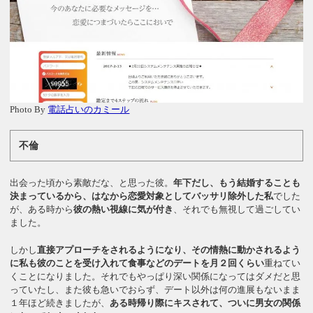
Photo By
電話占いのカミール
不倫
出会った頃から素敵だな、と思った彼。
年下だし、もう結婚することも
決まっているから、はなから恋愛対象としてバッサリ除外した私
でした
が、ある時から
彼の熱い視線に気が付き
、それでも無視して過ごしてい
ました。
しかし
直接アプローチをされるようになり、その情熱に動かされるよう
に私も彼のことを受け入れて食事などのデートを月２回くらい
重ねてい
くことになりました。それでもやっぱり深い関係になってはダメだと思
っていたし、また彼も急いでおらず、デート以外は何の進展もないまま
１年ほど続きましたが、
ある時帰り際にキスされて、ついに男女の関係