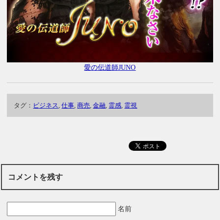
愛の伝道師JUNO
タグ：
ビジネス
,
仕事
,
商売
,
金融
,
霊感
,
霊視
コメントを残す
名前