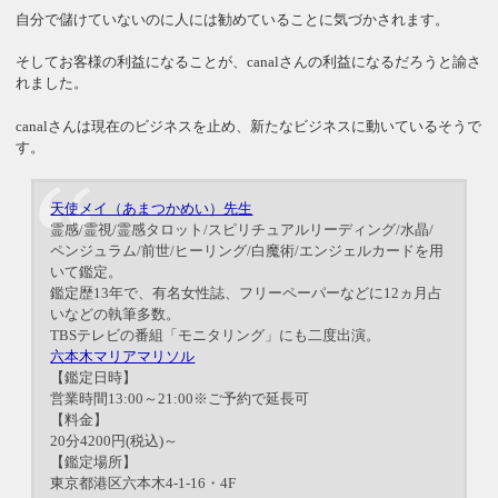
自分で儲けていないのに人には勧めていることに気づかされます。
そしてお客様の利益になることが、canalさんの利益になるだろうと諭さ
れました。
canalさんは現在のビジネスを止め、新たなビジネスに動いているそうで
す。
天使メイ（あまつかめい）先生
霊感/霊視/霊感タロット/スピリチュアルリーディング/水晶/
ペンジュラム/前世/ヒーリング/白魔術/エンジェルカードを用
いて鑑定。
鑑定歴13年で、有名女性誌、フリーペーパーなどに12ヵ月占
いなどの執筆多数。
TBSテレビの番組「モニタリング」にも二度出演。
六本木マリアマリソル
【鑑定日時】
営業時間13:00～21:00※ご予約で延長可
【料金】
20分4200円(税込)～
【鑑定場所】
東京都港区六本木4-1-16・4F