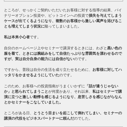
ところが、せっかくご契約いただいたお客様に対する指導の結果、バイ
ナリーオプション投資や、ビットコインへの投資で
損失を与えてしまう
ケースが出てくるようになり、複数のお客様から激しい罵声を浴びるこ
とも増えてしまう状況に
陥ってしまいました。
私は本来小心者
です。
自分のホームページ上やセミナーで講演するときには、わざと
黒い色の
服を着て、ときには腕組みをして自信たっぷりな雰囲気を漂わせるので
すが、実は自分自身の能力には自信がない
のです。
ですから、普段は自分の生活を成り立たせるために、
お客様に対してハ
ッタリをかませるようにしていた
のです。
このため、お客様への投資指南がうまくいかずに
「話が違うじゃない
か」と怒られてしまうこと
が何度かあり、それ以来、
私はセミナーで講
演に立つと激しい動悸を感じるようになり、息苦しさを感じながらなん
とかセミナーをこなしていました。
ところがある日、
とうとう目まいを起こして倒れてしまい、セミナーの
講演の代役をビジネスパートナーに頼んだ
のでした。