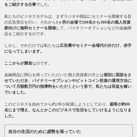
をご紹介する仕事
でした。
私たちのビジネスモデルは、まずラジオや雑誌にセミナーを開催する旨
の広告宣伝を行い、それから
1ヶ所の会場で200名から300名の個人投資
家向けに無料セミナーを開催
して、バイナリーオプションなどの金融商
品をご紹介するのです。
しかし、それだけでは私たちは
広告費やセミナー会場代の分だけ、赤字
になってしまいます。
ここからが勝負
なのです。
金融商品に関心を持っていただいた個人投資家の方とは
個別に面談をさ
せていただき、バイナリーオプションやビットコイン投資の運用方法に
ついて月額数万円の指導料をいただくという形で、私たちは収益を稼い
でいました。
このビジネスを始めてから約2年が経過しようとしており、
顧客が約80
名にまで増え、なんとかこのビジネスで生活をしていけるようになりま
した。
自分の生活のために虚勢を張っていた