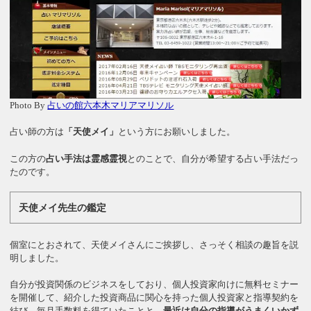
Photo By
占いの館六本木マリアマリソル
占い師の方は
「天使メイ」
という方にお願いしました。
この方の
占い手法は霊感霊視
とのことで、自分が希望する占い手法だっ
たのです。
天使メイ先生の鑑定
個室にとおされて、天使メイさんにご挨拶し、さっそく相談の趣旨を説
明しました。
自分が投資関係のビジネスをしており、個人投資家向けに無料セミナー
を開催して、紹介した投資商品に関心を持った個人投資家と指導契約を
結び、毎月手数料を得ていたことと、
最近は自分の指導がうまくいかず