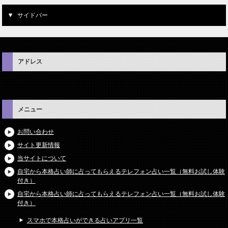
サイドバー
アドレス
メニュー
お問い合わせ
サイト更新情報
当サイトについて
自宅から本格占い師に占ってもらえるテレフォン占い一覧（無料お試し体験
付き）
自宅から本格占い師に占ってもらえるテレフォン占い一覧（無料お試し体験
付き）
スマホで本格占いができる占いアプリ一覧