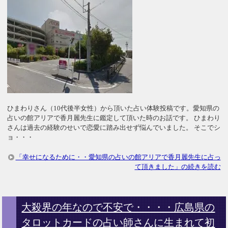
ひまわりさん（10代後半女性）から頂いた占い体験投稿です。愛知県の
占いの館アリアで香月麗先生に鑑定して頂いた時のお話です。 ひまわり
さんは過去の経験のせいで恋愛に踏み出せず悩んでいました。 そこでシ
ョ・・・
「幸せになるために・・愛知県の占いの館アリアで香月麗先生に占っ
て頂きました」の続きを読む
大殺界の年なので不安で・・・・広島県の
タロットカードの占い師さんに生まれて初