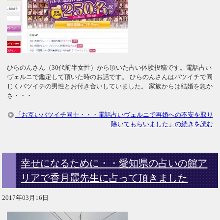
ひらのんさん（30代前半女性）から頂いた占い体験投稿です。電話占い
ヴェルニで鑑定して頂いた時のお話です。 ひらのんさんはバツイチで同
じくバツイチの男性とお付き合いしていました。 家族からは結婚を急か
さ・・・
「お互いバツイチ同士・・・電話占いヴェルニで再婚への不安を取り
除いてもらいました」の続きを読む
幸せになるために・・愛知県の占いの館ア
リアで香月麗先生に占って頂きました
2017年03月16日