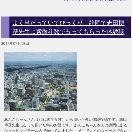
よく当たっていてびっくり！静岡で志田博
基先生に紫微斗数で占ってもらった体験談
2017年07月18日
あんこちゃんさん（30代後半女性）から頂いた占い体験投稿です。志田
博基先生に占って頂いた時のお話です。 あんこちゃんさんは静岡にある
ショッピングモール内で働いていました。 そこで近くのスペースで占い