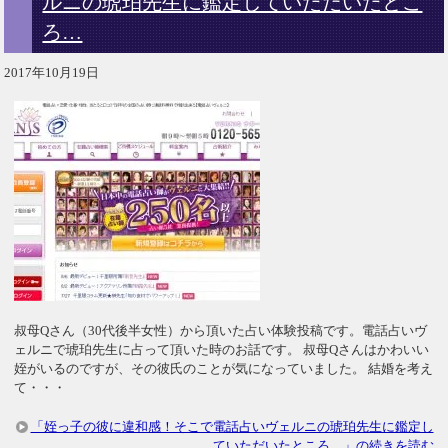
ルニの琥珀先生に鑑定していただいたとこ
ろ…
2017年10月19日
叔母Qさん（30代後半女性）から頂いた占い体験投稿です。電話占いヴ
ェルニで琥珀先生に占って頂いた時のお話です。 叔母Qさんはかわいい
姪がいるのですが、その彼氏のことが気になっていました。 結婚を考え
て・・・
「姪っ子の彼に違和感！そこで電話占いヴェルニの琥珀先生に鑑定し
ていただいたところ…」の続きを読む