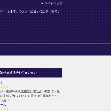
サイトマップ
師口コミ通信」のタグ「恋愛」の記事一覧です
宅から占えるテレフォン占い
ヒナ
★★★★
結び・復縁等の恋愛鑑定は電話占い業界でも最
の実績を誇っています 最大20分間無料キャン
ーンあり
ィール
★★★★