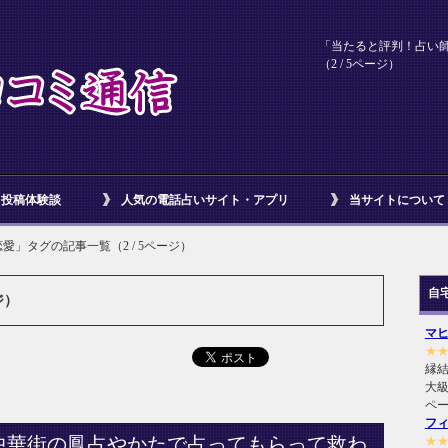
「当たると評判！占い
（2 / 5ページ）
）
投稿体験談
人気の電話占いサイト・アプリ
当サイトについて
愛」タグの記事一覧（2 / 5ページ）
自
ジ）
マ
★
縁
大級
ペ
フ
中華街の鳳占やかたで占ってもらって救わ
★