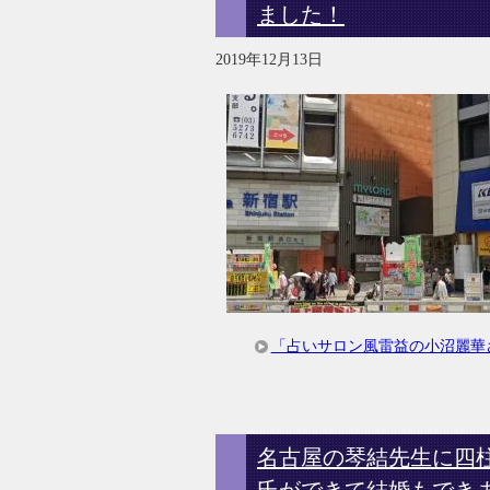
ました！
2019年12月13日
「占いサロン風雷益の小沼麗華
名古屋の琴結先生に四
氏ができて結婚もでき