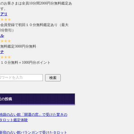
のお客さまは全員10分間2000円分無料鑑定あ
です。
ュアリ
★★★★
規会員登録で初回１０分無料鑑定あり（最大
000分割引）
ィル
★★★★
無料鑑定3000円分無料
ラナ
★★★★
１０分無料＋1000円分ポイント
近の投稿
池袋の占い館「開運の窓」で受けた驚きの
タロット鑑定体験
新宿の占い館バランガンで受けたタロット