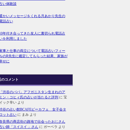
占い体験談
暖かいメッセージをくれる月あかり先生の
電話占い
10年付き合ってきた友人に裏切られ電話占
いを利用しました
家事と仕事の両立について電話占いフィー
ルのR先生に鑑定してもらった結果、家族が
幸せに
近のコメント
「渋谷のパパ」アフガニスタン生まれのア
ミン・コヒィ氏の占いが当たると評判
に
宝
イック辛い
より
渋谷の占い館BCAFEビーカフェ 女子会タ
ロット占い
に
まみ
より
奈良県の商店街の路地で出会ったおじさん
占い師「スイスイ 」さん
に
ガーベラ
より