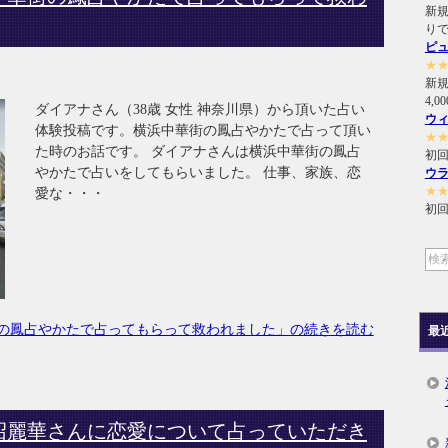
新規
り
ピ
★
新
4,
ダイアナさん（38歳 女性 神奈川県）から頂いた占い
ウ
体験投稿です。横浜中華街の鳳占やかたで占って頂い
★
た時のお話です。 ダイアナさんは横浜中華街の鳳占
初回
やかたで占いをしてもらいました。 仕事、家族、恋
ウ
★
愛な・・・
初回
の鳳占やかたで占ってもらって救われました」の続きを読む
最
沼麗華さんに恋愛について占っていただき